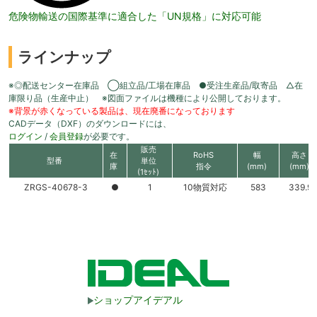
危険物輸送の国際基準に適合した「UN規格」に対応可能
ラインナップ
※◎配送センター在庫品 ◯組立品/工場在庫品 ●受注生産品/取寄品 △在
庫限り品（生産中止） ※図面ファイルは機種により公開しております。
※背景が赤くなっている製品は、現在廃番になっております
CADデータ（DXF）のダウンロードには、
ログイン
/
会員登録
が必要です。
販売
在
RoHS
幅
高さ
型番
単位
庫
指令
(mm)
(mm)
(1ｾｯﾄ)
ZRGS-40678-3
●
1
10物質対応
583
339.9
ショップアイデアル