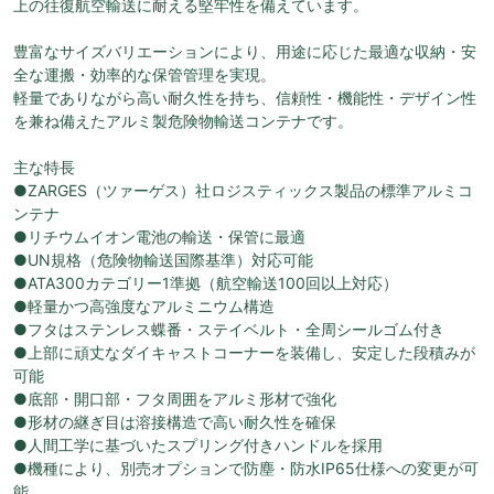
上の往復航空輸送に耐える堅牢性を備えています。
豊富なサイズバリエーションにより、用途に応じた最適な収納・安
全な運搬・効率的な保管管理を実現。
軽量でありながら高い耐久性を持ち、信頼性・機能性・デザイン性
を兼ね備えたアルミ製危険物輸送コンテナです。
主な特長
●ZARGES（ツァーゲス）社ロジスティックス製品の標準アルミコ
ンテナ
●リチウムイオン電池の輸送・保管に最適
●UN規格（危険物輸送国際基準）対応可能
●ATA300カテゴリー1準拠（航空輸送100回以上対応）
●軽量かつ高強度なアルミニウム構造
●フタはステンレス蝶番・ステイベルト・全周シールゴム付き
●上部に頑丈なダイキャストコーナーを装備し、安定した段積みが
可能
●底部・開口部・フタ周囲をアルミ形材で強化
●形材の継ぎ目は溶接構造で高い耐久性を確保
●人間工学に基づいたスプリング付きハンドルを採用
●機種により、別売オプションで防塵・防水IP65仕様への変更が可
能