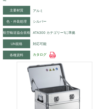
主要材質
アルミ
色・外装処理
シルバー
航空輸送協会規格
ATA300 カテゴリー1に準拠
UN規格
対応可能
カタログ
各種資料