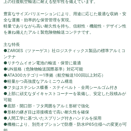
上の往復航空輸送に耐える堅牢性を備えています。
豊富なサイズバリエーションにより、用途に応じた最適な収納・安
全な運搬・効率的な保管管理を実現。
軽量でありながら高い耐久性を持ち、信頼性・機能性・デザイン性
を兼ね備えたアルミ製危険物輸送コンテナです。
主な特長
●ZARGES（ツァーゲス）社ロジスティックス製品の標準アルミコ
ンテナ
●リチウムイオン電池の輸送・保管に最適
●UN規格（危険物輸送国際基準）対応可能
●ATA300カテゴリー1準拠（航空輸送100回以上対応）
●軽量かつ高強度なアルミニウム構造
●フタはステンレス蝶番・ステイベルト・全周シールゴム付き
●上部に頑丈なダイキャストコーナーを装備し、安定した段積みが
可能
●底部・開口部・フタ周囲をアルミ形材で強化
●形材の継ぎ目は溶接構造で高い耐久性を確保
●人間工学に基づいたスプリング付きハンドルを採用
●機種により、別売オプションで防塵・防水IP65仕様への変更が可
能