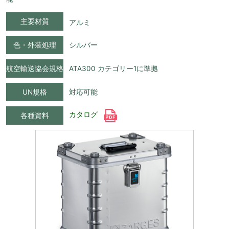
主要材質
アルミ
色・外装処理
シルバー
航空輸送協会規格
ATA300 カテゴリー1に準拠
UN規格
対応可能
カタログ
各種資料