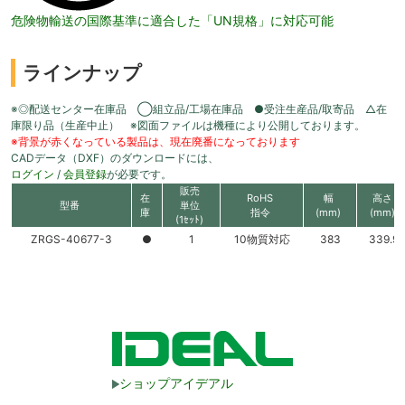
危険物輸送の国際基準に適合した「UN規格」に対応可能
ラインナップ
※◎配送センター在庫品 ◯組立品/工場在庫品 ●受注生産品/取寄品 △在
庫限り品（生産中止） ※図面ファイルは機種により公開しております。
※背景が赤くなっている製品は、現在廃番になっております
CADデータ（DXF）のダウンロードには、
ログイン
/
会員登録
が必要です。
販売
在
RoHS
幅
高さ
型番
単位
庫
指令
(mm)
(mm)
(1ｾｯﾄ)
ZRGS-40677-3
●
1
10物質対応
383
339.9
ショップアイデアル