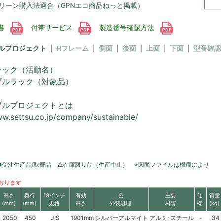
リーン購入法適合（GPNエコ商品ねっと掲載）
書
付帯サービス
製造番号確認方法
ルプロジェクト
Hフレーム
側面
後面
上面
下面
型番確認
ラック（活動名）
ブルラック（対象品）
ブルプロジェクトとは
ww.settsu.co.jp/company/sustainable/
●受注生産品/取寄品 △在庫限り品（生産中止） ※図面ファイルは機種により
おります
高さ
奥行
19インチ
有効
色
主要
仕
質量
(mm)
(mm)
規格
高さ
外装処理
材質
様
(kg)
2050
450
JIS
1901mm
シルバーアルマイト
アルミ･スチール
-
34