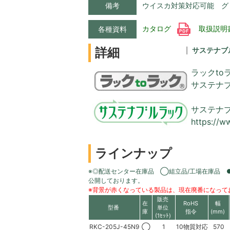
備考
ウイスカ対策対応可能 グ
カタログ
取扱説明
各種資料
詳細
サステナブ
ラックto
サステナ
サステナ
https://w
ラインナップ
※◎配送センター在庫品 ◯組立品/工場在庫品 
公開しております。
※背景が赤くなっている製品は、現在廃番になって
販売
在
RoHS
幅
型番
単位
庫
指令
(mm)
(1ｾｯﾄ)
RKC-205J-45N9
◯
1
10物質対応
570