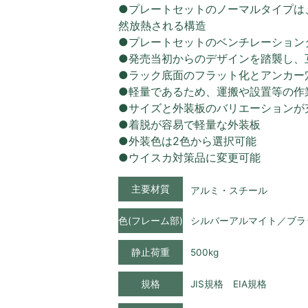
●プレートセットのノーマルタイプは
然放熱される構造
●プレートセットのベンチレーション
●発売当初からのデザインを踏襲し、
●ラック底面のフラット化とアンカー
●軽量であるため、運搬や設置等の作
●サイズと外装板のバリエーションが
●着脱が容易で軽量な外装板
●外装色は2色から選択可能
●ウイスカ対策品に変更可能
主要材質
アルミ・スチール
色(フレーム部)
シルバーアルマイト／ブラ
静止荷重
500kg
規格
JIS規格 EIA規格