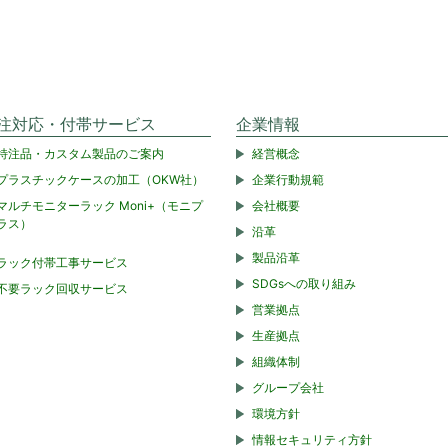
注対応・付帯サービス
企業情報
特注品・カスタム製品のご案内
経営概念
プラスチックケースの加工（OKW社）
企業行動規範
マルチモニターラック Moni+（モニプ
会社概要
ラス）
沿革
製品沿革
ラック付帯工事サービス
SDGsへの取り組み
不要ラック回収サービス
営業拠点
生産拠点
組織体制
グループ会社
環境方針
情報セキュリティ方針