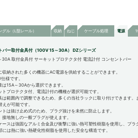
ングル（L型レール）
収納
ねじ
ケーブル処理
電源
バー取付金具付（100V 15～30A） DZシリーズ
15～30A 取付金具付 サーキットプロテクタ付 電流計付 コンセントバー
に収納された多くの機器にAC電源を供給することができます。
0V仕様です。
量は15A～30Aから選択できます。
ットプロテクタ付、電流計付の機種が選択可能です。
具は範囲内で調整できるため、多くの当社ラックに取り付けできます。
替えが可能です。
ントは抜け止め式のため、プラグ抜けを未然に防止します。
、接地無しの一般プラグが使えます。
ケースは強固なアルミ合金及び衝撃に強い熱可塑性樹脂を使用し、プラ
部には熱に強い熱硬化性樹脂を使用した安全な構造です。