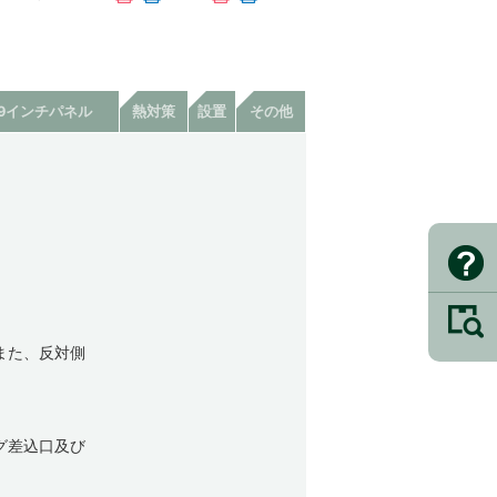
19インチパネル
熱対策
設置
その他
また、反対側
グ差込口及び