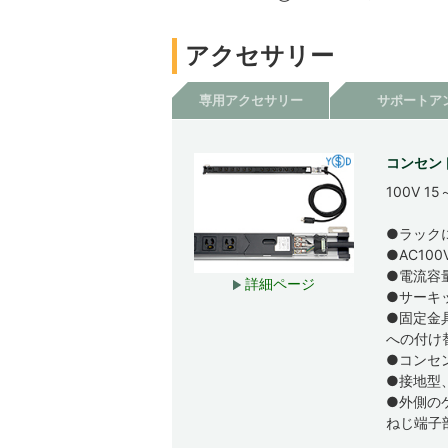
アクセサリー
専用アクセサリー
サポートア
コンセント
100V 
●ラック
●AC10
●電流容
詳細ページ
●サーキ
●固定金
への付け
●コンセ
●接地型
●外側の
ねじ端子