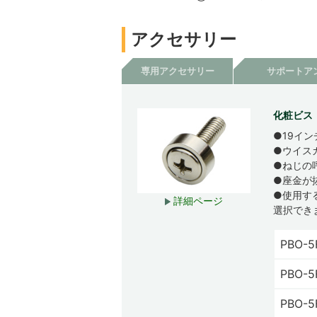
アクセサリー
専用アクセサリー
サポートア
化粧ビス（
●19イ
●ウイス
●ねじの
●座金が
●使用す
詳細ページ
選択でき
PBO-5
PBO-5
PBO-5