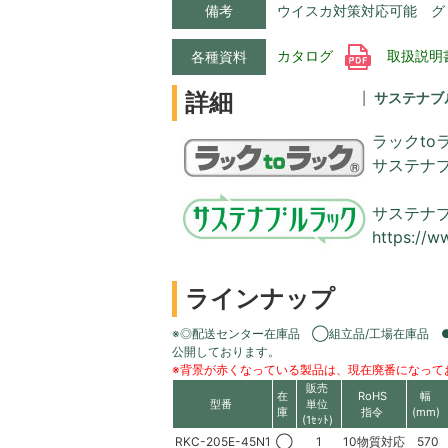
備考
ウイスカ対策対応可能 グ
カタログ
取扱説明
各種資料
詳細
サステナブ
ラックto
サステナ
サステナ
https://w
ラインナップ
※◎配送センター在庫品 ◯組立品/工場在庫品 
公開しております。
※背景が赤くなっている製品は、現在廃番になって
販売
在
RoHS
幅
型番
単位
庫
指令
(mm)
(1ｾｯﾄ)
RKC-205E-45N1
◯
1
10物質対応
570