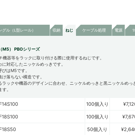
ングル（L型レール）
収納
ねじ
ケーブル処理
電源
M5） PBOシリーズ
ンチ機器等をラックに取り付ける際に使用するねじです。
カに対応したニッケルめっきです。
呼びはM5です。
抜け落ちない構造です。
るラックや機器のデザインに合わせ、ニッケルめっきと黒ニッケルめっ
ます。
F14S100
100個入り
¥7,12
F18S100
100個入り
¥7,67
F18S50
50個入り
¥2,64