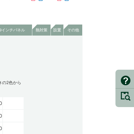
19インチパネル
熱対策
設置
その他
きの2色から
0
0
0