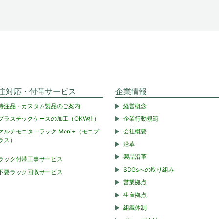
注対応・付帯サービス
企業情報
特注品・カスタム製品のご案内
経営概念
プラスチックケースの加工（OKW社）
企業行動規範
マルチモニターラック Moni+（モニプ
会社概要
ラス）
沿革
製品沿革
ラック付帯工事サービス
SDGsへの取り組み
不要ラック回収サービス
営業拠点
生産拠点
組織体制