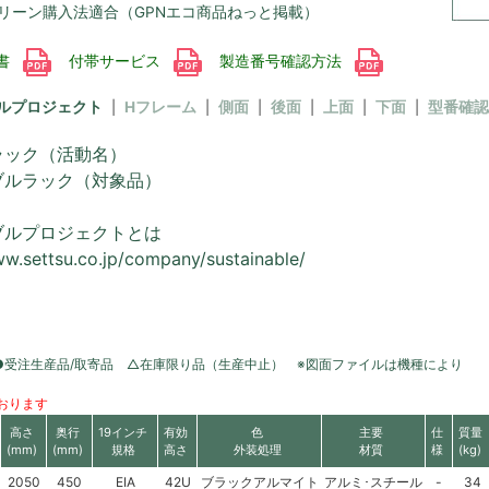
リーン購入法適合（GPNエコ商品ねっと掲載）
書
付帯サービス
製造番号確認方法
ルプロジェクト
Hフレーム
側面
後面
上面
下面
型番確認
ラック（活動名）
ブルラック（対象品）
ブルプロジェクトとは
ww.settsu.co.jp/company/sustainable/
●受注生産品/取寄品 △在庫限り品（生産中止） ※図面ファイルは機種により
おります
高さ
奥行
19インチ
有効
色
主要
仕
質量
(mm)
(mm)
規格
高さ
外装処理
材質
様
(kg)
2050
450
EIA
42U
ブラックアルマイト
アルミ･スチール
-
34