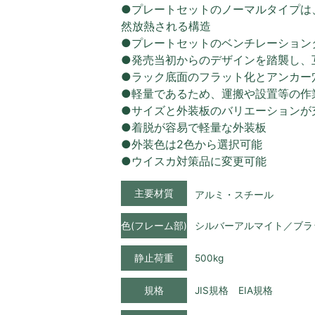
●プレートセットのノーマルタイプは
然放熱される構造
●プレートセットのベンチレーション
●発売当初からのデザインを踏襲し、
●ラック底面のフラット化とアンカー
●軽量であるため、運搬や設置等の作
●サイズと外装板のバリエーションが
●着脱が容易で軽量な外装板
●外装色は2色から選択可能
●ウイスカ対策品に変更可能
主要材質
アルミ・スチール
色(フレーム部)
シルバーアルマイト／ブラ
静止荷重
500kg
規格
JIS規格 EIA規格