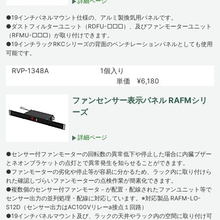
詳細ページ
●19インチパネルマウント仕様の、アルミ製換気用パネルです。
●ダストフィルターユニット（RDFU-□□□）、及びファンモーターユニット
（RFMU-□□□）が取り付けできます。
●19インチラックRKCシリーズの背面のベンチレーションパネルとしても使用
可能です。
RVP-1348A
1個入り
単価 ¥6,180
ファンセンサー表示パネル RAFMシリ
ーズ
詳細ページ
●センサー付ファンモーターの回転数の異常低下や停止した場合に内臓ブザー
とネオンブラケットの点灯とで異常発生を知らせることができます。
●ファンモーターの劣化や停止等が容易に分かるため、ラック内に取り付けら
れた確認しづらいファンモーターの点検作業が簡素化できます。
●複数個のセンサー付ファンモータ－が配置・配線されたファンユニット等で
センサー出力の並列処理・配線に対応しています。※対応製品 RAFM-LO-
S12D（センサー出力はAC100Vリレーa接点１回路）
●19インチパネルマウント及び、ラックの天井やラック内の空間に取り付け可