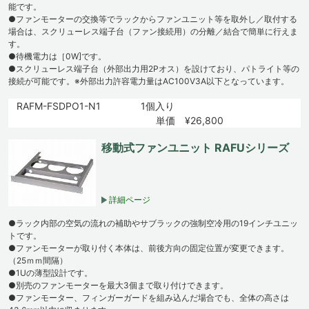
能です。
●ファンモーターの交換等でラックからファンユニット等を取外し／取付する
場合は、スクリューレス端子台（ファン接続用）の分離／結合で簡単に行えま
す。
●待機電力は［0W]です。
●スクリューレス端子台（外部出力用2Pオス）を設けており、パトライト等の
接続が可能です。※外部出力許容電力量はAC100V3A以下となっています。
RAFM-FSDPO1-N1
1個入り
単価 ¥26,800
移動式ファンユニット RAFUシリーズ
詳細ページ
●ラック内部の空気の流れの補助やサブラックの強制空冷用の19インチユニッ
トです。
●ファンモーターが取り付く本体は、前後方向の固定位置が変更できます。
（25ｍｍ間隔）
●1Uの薄型設計です。
●別売のファンモーターを最大3個まで取り付けできます。
●ファンモーター、フィンガーガードを組み込んだ場合でも、全体の高さは