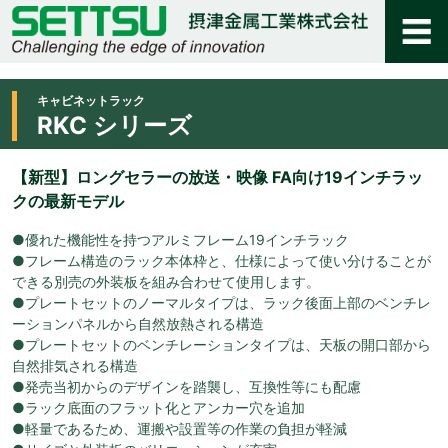
キャビネットラック
RKC シリーズ
【新型】ロングセラーの放送・映像 FA向け19インチラッ
クの最新モデル
●優れた機能性を持つアルミフレーム19インチラック
●フレーム構造のラック本体枠と、仕様によって使い分けることが
できる別売の外装板を組み合わせて使用します。
●プレートセットのノーマルタイプは、ラック後面上部のベンチレ
ーションパネルから自然放熱される構造
●プレートセットのベンチレーションタイプは、天板の開口部から
自然排気される構造
●発売当初からのデザインを踏襲し、互換性等にも配慮
●ラック底面のフラット化とアンカー穴を追加
●軽量であるため、運搬や設置等の作業の負担が軽減