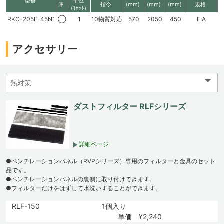
型番
単位
庫
指令
(mm)
(mm)
(mm)
規格
(1ｾｯﾄ)
RKC-205E-45N1
◯
1
10物質対応
570
2050
450
EIA
4
アクセサリー
ダストフィルター RLFシリーズ
詳細ページ
●ベンチレーションパネル（RVPシリーズ）専用のフィルターと金具のセット
品です。
●ベンチレーションパネルの裏側に取り付けできます。
●フィルターだけをはずして水洗いすることができます。
RLF-150
1個入り
単価 ¥2,240