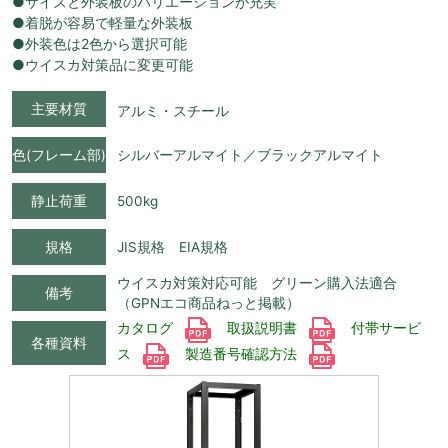
●サイズと外装板のバリエーションが充実
●着脱が容易で軽量な外装板
●外装色は2色から選択可能
●ウイスカ対策品に変更可能
主要材質
アルミ・スチール
色(フレーム部)
シルバーアルマイト／ブラックアルマイト
静止荷重
500kg
規格
JIS規格 EIA規格
ウイスカ対策対応可能 グリーン購入法適合
備考
（GPNエコ商品ねっと掲載）
カタログ
取扱説明書
付帯サービ
各種資料
ス
製造番号確認方法