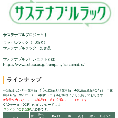
サステナブルプロジェクト
ラックtoラック（活動名）
サステナブルラック（対象品）
サステナブルプロジェクトとは
https://www.settsu.co.jp/company/sustainable/
ラインナップ
※◎配送センター在庫品 ◯組立品/工場在庫品 ●受注生産品/取寄品 △在
庫限り品（生産中止） ※図面ファイルは機種により公開しております。
※背景が赤くなっている製品は、現在廃番になっております
CADデータ（DXF）のダウンロードには、
ログイン
/
会員登録
が必要です。
販売
在
RoHS
幅
高さ
奥行
19インチ