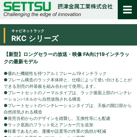
キャビネットラック
RKC シリーズ
【新型】ロングセラーの放送・映像 FA向け19インチラッ
クの最新モデル
●優れた機能性を持つアルミフレーム19インチラック
●フレーム構造のラック本体枠と、仕様によって使い分けることが
できる別売の外装板を組み合わせて使用します。
●プレートセットのノーマルタイプは、ラック後面上部のベンチレ
ーションパネルから自然放熱される構造
●プレートセットのベンチレーションタイプは、天板の開口部から
自然排気される構造
●発売当初からのデザインを踏襲し、互換性等にも配慮
●ラック底面のフラット化とアンカー穴を追加
●軽量であるため、運搬や設置等の作業の負担が軽減