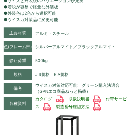
●サイズと外装板のバリエーションが充実
●着脱が容易で軽量な外装板
●外装色は2色から選択可能
●ウイスカ対策品に変更可能
主要材質
アルミ・スチール
色(フレーム部)
シルバーアルマイト／ブラックアルマイト
静止荷重
500kg
規格
JIS規格 EIA規格
ウイスカ対策対応可能 グリーン購入法適合
備考
（GPNエコ商品ねっと掲載）
カタログ
取扱説明書
付帯サービ
各種資料
ス
製造番号確認方法