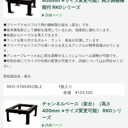
400mm ※サイズ変更可能）高さ調整機
能付 RKOシリーズ
詳細ページ
●フリーアクセスフロア用の鋼材製の架台（基台）です。
●基本構造材として鋼材を使用しているため、強度的に優れています。
●各面からケーブルを導入できます。
●ラックを取り付けるボルト、ナット、座金が付属しています。
●フリーアクセスフロアの床パネルを支えるアングルが標準装備されていま
す。
●アンカープレートのねじ部を調整することによりレベル調整が可能です。
●特別仕様にてサイズや仕様の変更が可能です。詳細についてはお問合せくだ
さい。
類似製品名：基台
RKO-574045CBL2
1個入り
単価 ¥133,100
チャンネルベース（架台）（高さ
400mm ※サイズ変更可能） RKOシリ
ーズ
詳細ページ