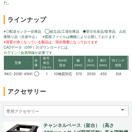
た。
ラインナップ
※◎配送センター在庫品 ◯組立品/工場在庫品 ●受注生産品/取寄品 △在
庫限り品（生産中止） ※図面ファイルは機種により公開しております。
※背景が赤くなっている製品は、現在廃番になっております
CADデータ（DXF）のダウンロードには、
ログイン
/
会員登録
が必要です。
販売
在
RoHS
幅
高さ
奥行
19インチ
型番
単位
庫
指令
(mm)
(mm)
(mm)
規格
(1ｾｯﾄ)
RKC-205E-45N1
◯
1
10物質対応
570
2050
450
EIA
4
アクセサリー
チャンネルベース（架台）（高さ