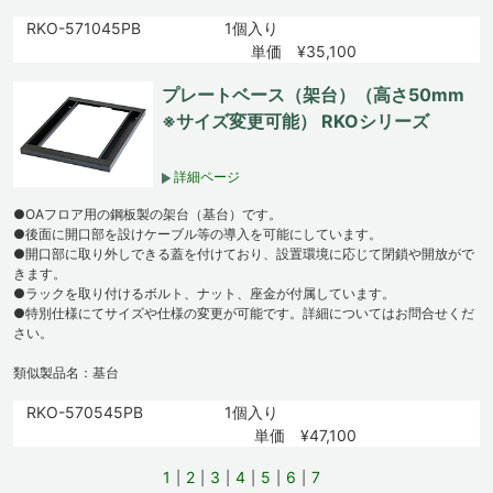
RKO-571045PB
1個入り
単価 ¥35,100
プレートベース（架台）（高さ50mm
※サイズ変更可能） RKOシリーズ
詳細ページ
●OAフロア用の鋼板製の架台（基台）です。
●後面に開口部を設けケーブル等の導入を可能にしています。
●開口部に取り外しできる蓋を付けており、設置環境に応じて閉鎖や開放がで
きます。
●ラックを取り付けるボルト、ナット、座金が付属しています。
●特別仕様にてサイズや仕様の変更が可能です。詳細についてはお問合せくだ
さい。
類似製品名：基台
RKO-570545PB
1個入り
単価 ¥47,100
1
2
3
4
5
6
7