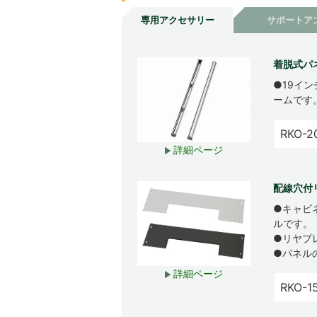
専用アクセサリー
サポートア
着脱式パ
●19イ
ームです
RKO-2
詳細ページ
配線穴付
●キャビ
ルです。
●リヤプ
●パネル
詳細ページ
RKO-1