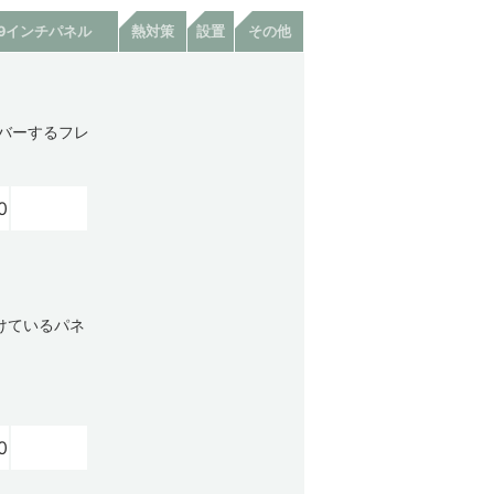
19インチパネル
熱対策
設置
その他
カバーするフレ
0
けているパネ
。
0