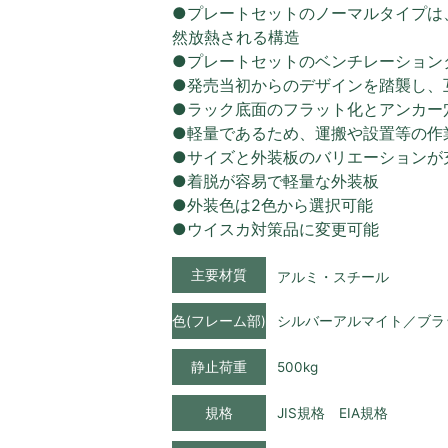
●プレートセットのノーマルタイプは
然放熱される構造
●プレートセットのベンチレーション
●発売当初からのデザインを踏襲し、
●ラック底面のフラット化とアンカー
●軽量であるため、運搬や設置等の作
●サイズと外装板のバリエーションが
●着脱が容易で軽量な外装板
●外装色は2色から選択可能
●ウイスカ対策品に変更可能
主要材質
アルミ・スチール
色(フレーム部)
シルバーアルマイト／ブラ
静止荷重
500kg
規格
JIS規格 EIA規格