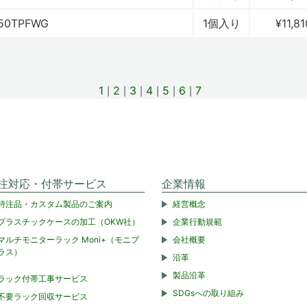
50TPFWG
1個入り
¥11,81
1
2
3
4
5
6
7
注対応・付帯サービス
企業情報
特注品・カスタム製品のご案内
経営概念
プラスチックケースの加工（OKW社）
企業行動規範
マルチモニターラック Moni+（モニプ
会社概要
ラス）
沿革
製品沿革
ラック付帯工事サービス
SDGsへの取り組み
不要ラック回収サービス