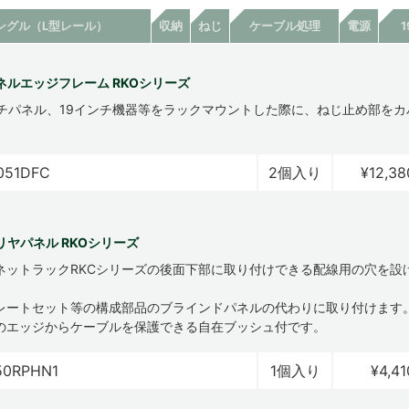
ングル（L型レール）
収納
ねじ
ケーブル処理
電源
ネルエッジフレーム RKOシリーズ
ンチパネル、19インチ機器等をラックマウントした際に、ねじ止め部を
。
051DFC
2個入り
¥12,38
リヤパネル RKOシリーズ
ネットラックRKCシリーズの後面下部に取り付けできる配線用の穴を設
レートセット等の構成部品のブラインドパネルの代わりに取り付けます
のエッジからケーブルを保護できる自在ブッシュ付です。
50RPHN1
1個入り
¥4,41