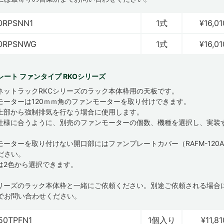
0RPSNN1
1式
¥16,01
20RPSNWG
1式
¥16,01
レート ファンタイプ RKOシリーズ
ネットラックRKCシリーズのラック本体枠用の天板です。
モーターは120ｍｍ角のファンモーターを取り付けできます。
上部から強制排気を行なう場合に使用します。
仕様に合うように、別売のファンモーターの個数、機種を選択し、実装
モーターを取り付けない開口部にはファンプレートカバー（RAFM-120A
ださい。
は2色から選択できます。
Cシリーズのラック本体枠と一緒にご依頼ください。別途ご依頼される場合
でお問い合わせください。
50TPFN1
1個入り
¥11,81