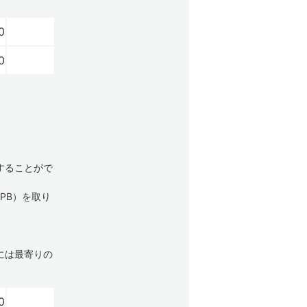
0
0
することがで
PB）を取り
には最寄りの
0