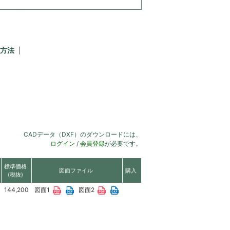
方法
CADデータ（DXF）のダウンロードには、
ログイン
/
会員登録
が必要です。
標準価格
図面ファイル
購入
(税抜)
144,200
図面1
図面2