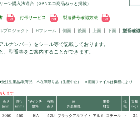
リーン購入法適合（GPNエコ商品ねっと掲載）
書
付帯サービス
製造番号確認方法
ルプロジェクト
Hフレーム
側面
後面
上面
下面
型番確認
アルナンバー）をシール等で記載しております。
と、型番等をご案内することができます。
●受注生産品/取寄品 △在庫限り品（生産中止） ※図面ファイルは機種により
おります
高さ
奥行
19インチ
有効
色
主要
仕
質量
(mm)
(mm)
規格
高さ
外装処理
材質
様
(kg)
2050
450
EIA
42U
ブラックアルマイト
アルミ･スチール
-
34