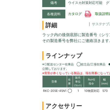
備考
ウイスカ対策対応可能 グ
カタログ
取扱説明
各種資料
詳細
サステナブ
ラック内の後側底部に製造番号（シリ
その製造番号を弊社にご連絡頂きます
ラインナップ
※◎配送センター在庫品 ◯組立品/工場在庫品 
公開しております。
※背景が赤くなっている製品は、現在廃番になって
販売
在
RoHS
幅
型番
単位
庫
指令
(mm)
(1ｾｯﾄ)
RKC-205E-45N1
◯
1
10物質対応
570
アクセサリー