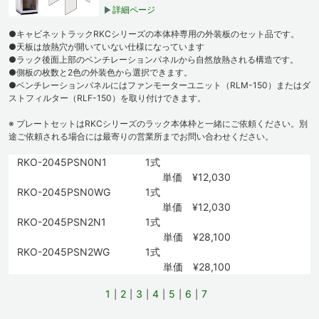
詳細ページ
●キャビネットラックRKCシリーズの本体枠専用の外装板のセット品です。
●天板は放熱穴が開いていない仕様になっています
●ラック後面上部のベンチレーションパネルから自然放熱される構造です。
●側板の枚数と2色の外装色から選択できます。
●ベンチレーションパネルにはファンモーターユニット（RLM-150）またはダ
ストフィルター（RLF-150）を取り付けできます。
※ プレートセットはRKCシリーズのラック本体枠と一緒にご依頼ください。別
途ご依頼される場合には最寄りの営業所までお問い合わせください。
RKO-2045PSN0N1
1式
単価 ¥12,030
RKO-2045PSN0WG
1式
単価 ¥12,030
RKO-2045PSN2N1
1式
単価 ¥28,100
RKO-2045PSN2WG
1式
単価 ¥28,100
1
2
3
4
5
6
7