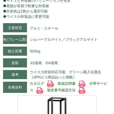
●サイズと外装板のバリエーションが充実
●着脱が容易で軽量な外装板
●外装色は2色から選択可能
●ウイスカ対策品に変更可能
主要材質
アルミ・スチール
色(フレーム部)
シルバーアルマイト／ブラックアルマイト
静止荷重
500kg
規格
JIS規格 EIA規格
ウイスカ対策対応可能 グリーン購入法適合
備考
（GPNエコ商品ねっと掲載）
カタログ
取扱説明書
付帯サービ
各種資料
ス
製造番号確認方法