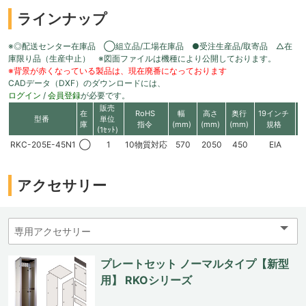
ラインナップ
※◎配送センター在庫品 ◯組立品/工場在庫品 ●受注生産品/取寄品 △在
庫限り品（生産中止） ※図面ファイルは機種により公開しております。
※背景が赤くなっている製品は、現在廃番になっております
CADデータ（DXF）のダウンロードには、
ログイン
/
会員登録
が必要です。
販売
在
RoHS
幅
高さ
奥行
19インチ
型番
単位
庫
指令
(mm)
(mm)
(mm)
規格
(1ｾｯﾄ)
RKC-205E-45N1
◯
1
10物質対応
570
2050
450
EIA
4
アクセサリー
プレートセット ノーマルタイプ【新型
用】 RKOシリーズ