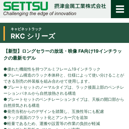
キャビネットラック
RKC シリーズ
【新型】ロングセラーの放送・映像 FA向け19インチラッ
クの最新モデル
●優れた機能性を持つアルミフレーム19インチラック
●フレーム構造のラック本体枠と、仕様によって使い分けることが
できる別売の外装板を組み合わせて使用します。
●プレートセットのノーマルタイプは、ラック後面上部のベンチレ
ーションパネルから自然放熱される構造
●プレートセットのベンチレーションタイプは、天板の開口部から
自然排気される構造
●発売当初からのデザインを踏襲し、互換性等にも配慮
●ラック底面のフラット化とアンカー穴を追加
●軽量であるため、運搬や設置等の作業の負担が軽減