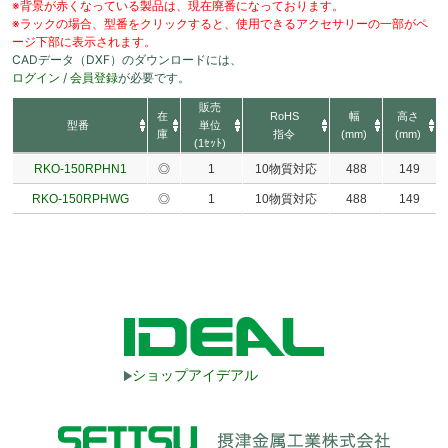
※背景が赤くなっている製品は、現在廃番になっております。
※ラックの場合、型番をクリックすると、使用できるアクセサリーの一部がペ
ージ下部に表示されます。
CADデータ（DXF）のダウンロードには、
ログイン
/
会員登録
が必要です。
販売
在
RoHS
幅
高さ
型番
単位
庫
指令
(mm)
(mm)
(1ｾｯﾄ)
RKO-150RPHN1
◎
1
10物質対応
488
149
RKO-150RPHWG
◎
1
10物質対応
488
149
ショップアイデアル