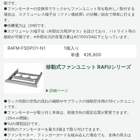
能です。
●ファンモーターの交換等でラックからファンユニット等を取外し／取付する
場合は、スクリューレス端子台（ファン接続用）の分離／結合で簡単に行えま
す。
●待機電力は［0W]です。
●スクリューレス端子台（外部出力用2Pオス）を設けており、パトライト等の
接続が可能です。※外部出力許容電力量はAC100V3A以下となっています。
RAFM-FSDPO1-N1
1個入り
単価 ¥26,800
移動式ファンユニット RAFUシリーズ
詳細ページ
●ラック内部の空気の流れの補助やサブラックの強制空冷用の19インチユニッ
トです。
●ファンモーターが取り付く本体は、前後方向の固定位置が変更できます。
（25ｍｍ間隔）
●1Uの薄型設計です。
●別売のファンモーターを最大3個まで取り付けできます。
●ファンモーター、フィンガーガードを組み込んだ場合でも、全体の高さは