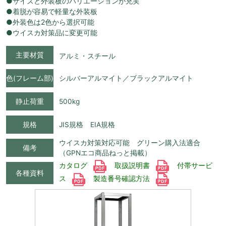
●サイズと外装板のバリエーションが充実
●着脱が容易で軽量な外装板
●外装色は2色から選択可能
●ウイスカ対策品に変更可能
主要材質
アルミ・スチール
色(フレーム部)
シルバーアルマイト／ブラックアルマイト
静止荷重
500kg
規格
JIS規格 EIA規格
ウイスカ対策対応可能 グリーン購入法適合
備考
（GPNエコ商品ねっと掲載）
カタログ
取扱説明書
付帯サービ
各種資料
ス
製造番号確認方法