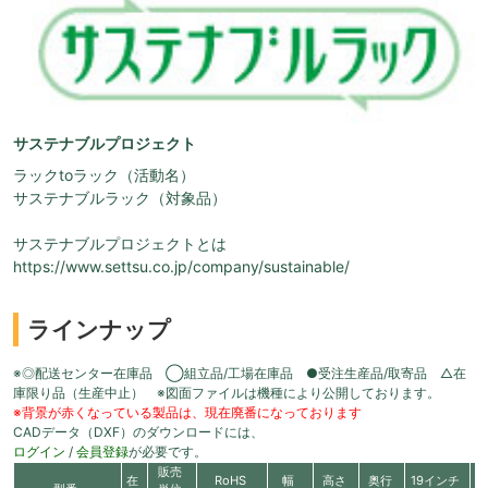
サステナブルプロジェクト
ラックtoラック（活動名）
サステナブルラック（対象品）
サステナブルプロジェクトとは
https://www.settsu.co.jp/company/sustainable/
ラインナップ
※◎配送センター在庫品 ◯組立品/工場在庫品 ●受注生産品/取寄品 △在
庫限り品（生産中止） ※図面ファイルは機種により公開しております。
※背景が赤くなっている製品は、現在廃番になっております
CADデータ（DXF）のダウンロードには、
ログイン
/
会員登録
が必要です。
販売
在
RoHS
幅
高さ
奥行
19インチ
有