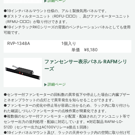
詳細ページ
●19インチパネルマウント仕様の、アルミ製換気用パネルです。
●ダストフィルターユニット（RDFU-□□□）、及びファンモーターユニット
（RFMU-□□□）が取り付けできます。
●19インチラックRKCシリーズの背面のベンチレーションパネルとしても使用
可能です。
RVP-1348A
1個入り
単価 ¥6,180
ファンセンサー表示パネル RAFMシリ
ーズ
詳細ページ
●センサー付ファンモーターの回転数の異常低下や停止した場合に内臓ブザー
とネオンブラケットの点灯とで異常発生を知らせることができます。
●ファンモーターの劣化や停止等が容易に分かるため、ラック内に取り付けら
れた確認しづらいファンモーターの点検作業が簡素化できます。
●複数個のセンサー付ファンモータ－が配置・配線されたファンユニット等で
センサー出力の並列処理・配線に対応しています。※対応製品 RAFM-LO-
S12D（センサー出力はAC100Vリレーa接点１回路）
●19インチパネルマウント及び、ラックの天井やラック内の空間に取り付け可