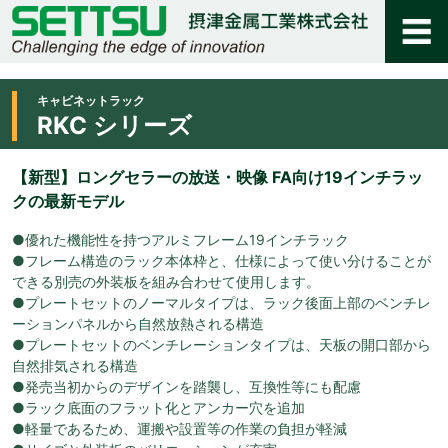
キャビネットラック
RKC シリーズ
【新型】ロングセラーの放送・映像 FA向け19インチラッ
クの最新モデル
●優れた機能性を持つアルミフレーム19インチラック
●フレーム構造のラック本体枠と、仕様によって使い分けることが
できる別売の外装板を組み合わせて使用します。
●プレートセットのノーマルタイプは、ラック後面上部のベンチレ
ーションパネルから自然放熱される構造
●プレートセットのベンチレーションタイプは、天板の開口部から
自然排気される構造
●発売当初からのデザインを踏襲し、互換性等にも配慮
●ラック底面のフラット化とアンカー穴を追加
●軽量であるため、運搬や設置等の作業の負担が軽減