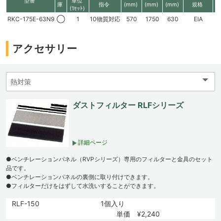
型番
単位
庫
指令
(mm)
(mm)
(mm)
規格
高
(1ｾｯﾄ)
RKC-175E-63N9
◯
1
10物質対応
570
1750
630
EIA
3
アクセサリー
ダストフィルター RLFシリーズ
詳細ページ
●ベンチレーションパネル（RVPシリーズ）専用のフィルターと金具のセット
品です。
●ベンチレーションパネルの裏側に取り付けできます。
●フィルターだけをはずして水洗いすることができます。
RLF-150
1個入り
単価 ¥2,240