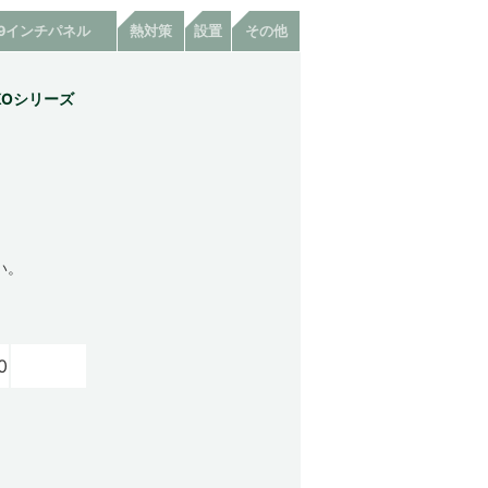
19インチパネル
熱対策
設置
その他
KOシリーズ
い。
0