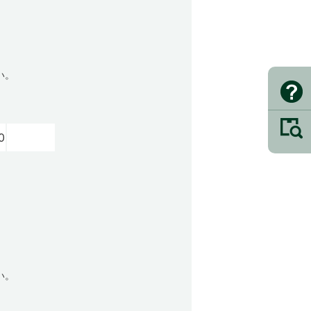
い。
0
い。