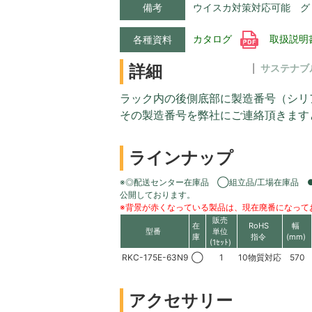
備考
ウイスカ対策対応可能 グ
カタログ
取扱説明
各種資料
詳細
サステナブ
ラック内の後側底部に製造番号（シリ
その製造番号を弊社にご連絡頂きます
ラインナップ
※◎配送センター在庫品 ◯組立品/工場在庫品 
公開しております。
※背景が赤くなっている製品は、現在廃番になって
販売
在
RoHS
幅
型番
単位
庫
指令
(mm)
(1ｾｯﾄ)
RKC-175E-63N9
◯
1
10物質対応
570
アクセサリー