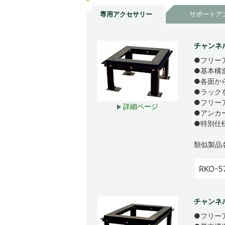
専用アクセサリー
サポートア
チャンネ
●フリー
●基本構
●各面か
●ラック
●フリー
詳細ページ
●アンカ
●特別仕
類似製品
RKO-5
チャンネ
●フリー