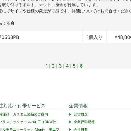
を取り付けるボルト、ナット、座金が付属しています。
様にてサイズや仕様の変更が可能です。詳細についてはお問合せくださ
名：基台
70563PB
1個入り
¥48,80
1
2
3
4
5
6
注対応・付帯サービス
企業情報
特注品・カスタム製品のご案内
経営概念
プラスチックケースの加工（OKW社）
企業行動規範
マルチモニターラック Moni+（モニプ
会社概要