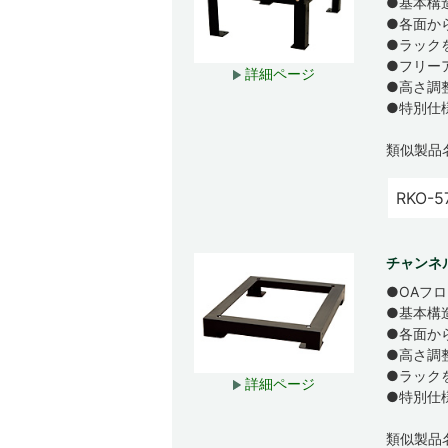
●基本構
●各面か
●ラック
●フリー
詳細ページ
●高さ調
●特別仕
類似製品
RKO-5
チャンネ
●OAフ
●基本構
●各面か
●高さ調
●ラック
詳細ページ
●特別仕
類似製品