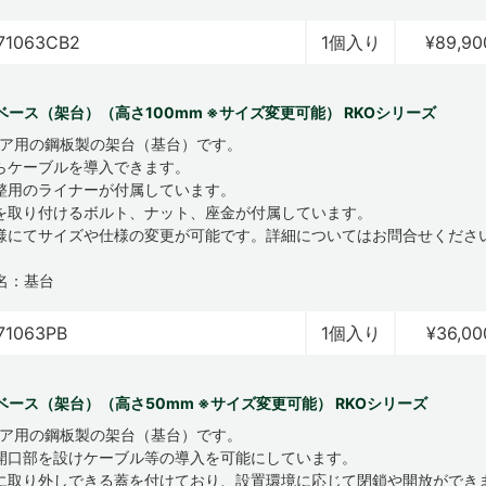
71063CB2
1個入り
¥89,90
ベース（架台）（高さ100mm ※サイズ変更可能） RKOシリーズ
ロア用の鋼板製の架台（基台）です。
らケーブルを導入できます。
整用のライナーが付属しています。
を取り付けるボルト、ナット、座金が付属しています。
様にてサイズや仕様の変更が可能です。詳細についてはお問合せくださ
名：基台
71063PB
1個入り
¥36,00
ベース（架台）（高さ50mm ※サイズ変更可能） RKOシリーズ
ロア用の鋼板製の架台（基台）です。
開口部を設けケーブル等の導入を可能にしています。
に取り外しできる蓋を付けており、設置環境に応じて閉鎖や開放ができ