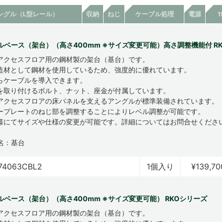
ングル（L型レール）
収納
ねじ
ケーブル処理
電源
ルベース（架台）（高さ400mm ※サイズ変更可能）高さ調整機能付 R
アクセスフロア用の鋼材製の架台（基台）です。
造材として鋼材を使用しているため、強度的に優れています。
らケーブルを導入できます。
を取り付けるボルト、ナット、座金が付属しています。
アクセスフロアの床パネルを支えるアングルが標準装備されています。
ープレートのねじ部を調整することによりレベル調整が可能です。
様にてサイズや仕様の変更が可能です。詳細についてはお問合せくださ
名：基台
74063CBL2
1個入り
¥139,70
ルベース（架台）（高さ400mm ※サイズ変更可能） RKOシリーズ
アクセスフロア用の鋼材製の架台（基台）です。