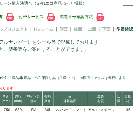
リーン購入法適合（GPNエコ商品ねっと掲載）
書
付帯サービス
製造番号確認方法
ルプロジェクト
Hフレーム
側面
後面
上面
下面
型番確認
アルナンバー）をシール等で記載しております。
と、型番等をご案内することができます。
●受注生産品/取寄品 △在庫限り品（生産中止） ※図面ファイルは機種により
おります
高さ
奥行
19インチ
有効
色
主要
仕
質量
(mm)
(mm)
規格
高さ
外装処理
材質
様
(kg)
1750
630
EIA
36U
シルバーアルマイト
アルミ･スチール
-
36