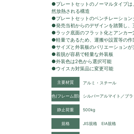
●プレートセットのノーマルタイプは
然放熱される構造
●プレートセットのベンチレーション
●発売当初からのデザインを踏襲し、
●ラック底面のフラット化とアンカー
●軽量であるため、運搬や設置等の作
●サイズと外装板のバリエーションが
●着脱が容易で軽量な外装板
●外装色は2色から選択可能
●ウイスカ対策品に変更可能
主要材質
アルミ・スチール
色(フレーム部)
シルバーアルマイト／ブラ
静止荷重
500kg
規格
JIS規格 EIA規格