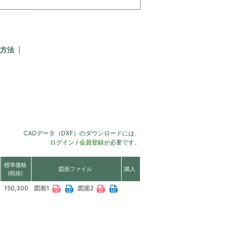
方法
CADデータ（DXF）のダウンロードには、
ログイン
/
会員登録
が必要です。
標準価格
図面ファイル
購入
(税抜)
150,300
図面1
図面2