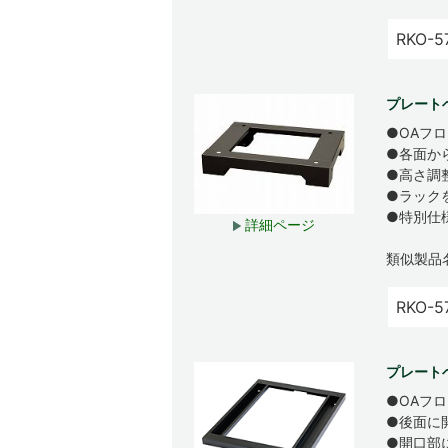
RKO-5
プレート
●OAフ
●各面か
●高さ調
●ラック
●特別仕
詳細ページ
類似製品
RKO-5
プレート
●OAフ
●後面に
●開口部