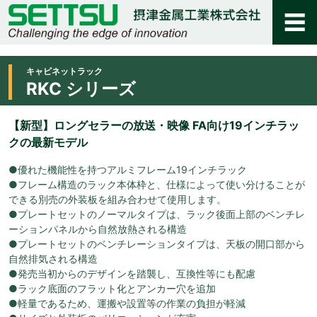
キャビネットラック
RKC シリーズ
【新型】ロングセラーの放送・映像 FA向け19インチラッ
クの最新モデル
●優れた機能性を持つアルミフレーム19インチラック
●フレーム構造のラック本体枠と、仕様によって使い分けることが
できる別売の外装板を組み合わせて使用します。
●プレートセットのノーマルタイプは、ラック後面上部のベンチレ
ーションパネルから自然放熱される構造
●プレートセットのベンチレーションタイプは、天板の開口部から
自然排気される構造
●発売当初からのデザインを踏襲し、互換性等にも配慮
●ラック底面のフラット化とアンカー穴を追加
●軽量であるため、運搬や設置等の作業の負担が軽減