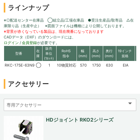
ラインナップ
※◎配送センター在庫品 ◯組立品/工場在庫品 ●受注生産品/取寄品 △在
庫限り品（生産中止） ※図面ファイルは機種により公開しております。
※背景が赤くなっている製品は、現在廃番になっております
CADデータ（DXF）のダウンロードには、
ログイン
/
会員登録
が必要です。
販売
在
RoHS
幅
高さ
奥行
19インチ
有
型番
単位
庫
指令
(mm)
(mm)
(mm)
規格
高
(1ｾｯﾄ)
RKC-175E-63N9
◯
1
10物質対応
570
1750
630
EIA
3
アクセサリー
HDジョイント RKO2シリーズ