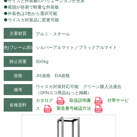
●サイズと外装板のバリエーションが充実
●着脱が容易で軽量な外装板
●外装色は2色から選択可能
●ウイスカ対策品に変更可能
主要材質
アルミ・スチール
色(フレーム部)
シルバーアルマイト／ブラックアルマイト
静止荷重
500kg
規格
JIS規格 EIA規格
ウイスカ対策対応可能 グリーン購入法適合
備考
（GPNエコ商品ねっと掲載）
カタログ
取扱説明書
付帯サービ
各種資料
ス
製造番号確認方法