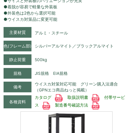
●サイズと外装板のバリエーションが充実
●着脱が容易で軽量な外装板
●外装色は2色から選択可能
●ウイスカ対策品に変更可能
主要材質
アルミ・スチール
色(フレーム部)
シルバーアルマイト／ブラックアルマイト
静止荷重
500kg
規格
JIS規格 EIA規格
ウイスカ対策対応可能 グリーン購入法適合
備考
（GPNエコ商品ねっと掲載）
カタログ
取扱説明書
付帯サービ
各種資料
ス
製造番号確認方法