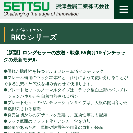
キャビネットラック
RKC シリーズ
【新型】ロングセラーの放送・映像 FA向け19インチラッ
クの最新モデル
●優れた機能性を持つアルミフレーム19インチラック
●フレーム構造のラック本体枠と、仕様によって使い分けることが
できる別売の外装板を組み合わせて使用します。
●プレートセットのノーマルタイプは、ラック後面上部のベンチレ
ーションパネルから自然放熱される構造
●プレートセットのベンチレーションタイプは、天板の開口部から
自然排気される構造
●発売当初からのデザインを踏襲し、互換性等にも配慮
●ラック底面のフラット化とアンカー穴を追加
●軽量であるため、運搬や設置等の作業の負担が軽減