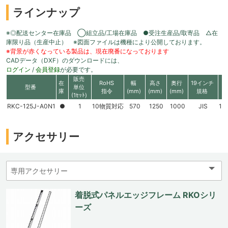
ラインナップ
※◎配送センター在庫品 ◯組立品/工場在庫品 ●受注生産品/取寄品 △在
庫限り品（生産中止） ※図面ファイルは機種により公開しております。
※背景が赤くなっている製品は、現在廃番になっております
CADデータ（DXF）のダウンロードには、
ログイン
/
会員登録
が必要です。
販売
在
RoHS
幅
高さ
奥行
19インチ
型番
単位
庫
指令
(mm)
(mm)
(mm)
規格
(1ｾｯﾄ)
RKC-125J-A0N1
●
1
10物質対応
570
1250
1000
JIS
11
アクセサリー
着脱式パネルエッジフレーム RKOシリ
ーズ