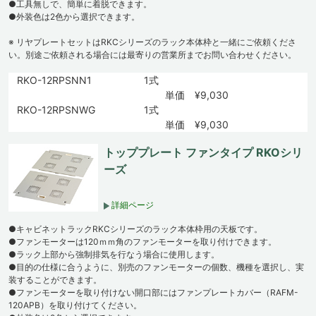
●工具無しで、簡単に着脱できます。
●外装色は2色から選択できます。
※ リヤプレートセットはRKCシリーズのラック本体枠と一緒にご依頼くださ
い。別途ご依頼される場合には最寄りの営業所までお問い合わせください。
RKO-12RPSNN1
1式
単価 ¥9,030
RKO-12RPSNWG
1式
単価 ¥9,030
トッププレート ファンタイプ RKOシリ
ーズ
詳細ページ
●キャビネットラックRKCシリーズのラック本体枠用の天板です。
●ファンモーターは120ｍｍ角のファンモーターを取り付けできます。
●ラック上部から強制排気を行なう場合に使用します。
●目的の仕様に合うように、別売のファンモーターの個数、機種を選択し、実
装することができます。
●ファンモーターを取り付けない開口部にはファンプレートカバー（RAFM-
120APB）を取り付けてください。