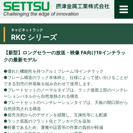
キャビネットラック
RKC シリーズ
【新型】ロングセラーの放送・映像 FA向け19インチラッ
クの最新モデル
●優れた機能性を持つアルミフレーム19インチラック
●フレーム構造のラック本体枠と、仕様によって使い分けることが
できる別売の外装板を組み合わせて使用します。
●プレートセットのノーマルタイプは、ラック後面上部のベンチレ
ーションパネルから自然放熱される構造
●プレートセットのベンチレーションタイプは、天板の開口部から
自然排気される構造
●発売当初からのデザインを踏襲し、互換性等にも配慮
●ラック底面のフラット化とアンカー穴を追加
●軽量であるため、運搬や設置等の作業の負担が軽減