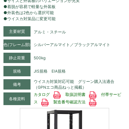
●サイズと外装板のバリエーションが充実
●着脱が容易で軽量な外装板
●外装色は2色から選択可能
●ウイスカ対策品に変更可能
主要材質
アルミ・スチール
色(フレーム部)
シルバーアルマイト／ブラックアルマイト
静止荷重
500kg
規格
JIS規格 EIA規格
ウイスカ対策対応可能 グリーン購入法適合
備考
（GPNエコ商品ねっと掲載）
カタログ
取扱説明書
付帯サービ
各種資料
ス
製造番号確認方法