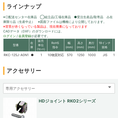
ラインナップ
※◎配送センター在庫品 ◯組立品/工場在庫品 ●受注生産品/取寄品 △在
庫限り品（生産中止） ※図面ファイルは機種により公開しております。
※背景が赤くなっている製品は、現在廃番になっております
CADデータ（DXF）のダウンロードには、
ログイン
/
会員登録
が必要です。
販売
在
RoHS
幅
高さ
奥行
19インチ
型番
単位
庫
指令
(mm)
(mm)
(mm)
規格
(1ｾｯﾄ)
RKC-125J-A0N1
●
1
10物質対応
570
1250
1000
JIS
11
アクセサリー
HDジョイント RKO2シリーズ