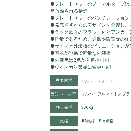
●プレートセットのノーマルタイプは
然放熱される構造
●プレートセットのベンチレーション
●発売当初からのデザインを踏襲し、
●ラック底面のフラット化とアンカー
●軽量であるため、運搬や設置等の作
●サイズと外装板のバリエーションが
●着脱が容易で軽量な外装板
●外装色は2色から選択可能
●ウイスカ対策品に変更可能
主要材質
アルミ・スチール
色(フレーム部)
シルバーアルマイト／ブラ
静止荷重
500kg
規格
JIS規格 EIA規格