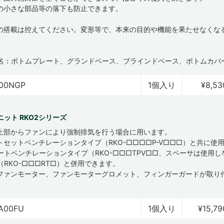
の小さな部品等の落下も防止できます。
物の搭載は控えてください。変形等で、本来の目的や機能を果たせなくな
名：ボトムプレート、グランドベース、ブラインドベース、ボトムカバ
00NGP
1個入り
¥8,53
ット RKO2シリーズ
上部からファンにより強制排気を行う場合に用います。
トセットベンチレーションタイプ（RKO-□□□□P-V□□□）と共に使
ートベンチレーションタイプ（RKO-□□□TPV□□、スペーサは使用
（RKO-□□□RT□）と併用できます。
ファンモーター、ファンモーターグロメット、フィンガーガードが取り
A00FU
1個入り
¥15,79