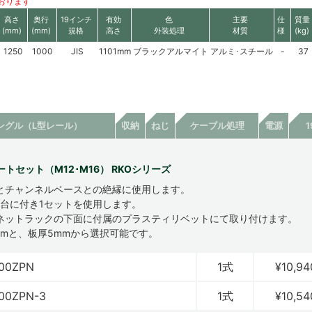
おります
高さ
奥行
19インチ
有効
色
主要
仕
質量
(mm)
(mm)
規格
高さ
外装処理
材質
様
(kg)
1250
1000
JIS
1101mm
ブラックアルマイト
アルミ･スチール
-
37
ングル（L型レール）
収納
ねじ
ケーブル処理
電源
トセット（M12･M16） RKOシリーズ
とチャンネルベースとの絶縁に使用します。
1台に付き1セットを使用します。
ネットラックの下面に付属のプラスティリベットにて取り付けます。
mmと、板厚5mmから選択可能です。
00ZPN
1式
¥10,94
00ZPN-3
1式
¥10,54