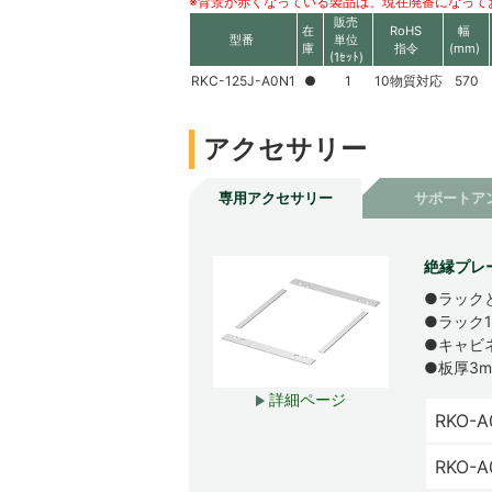
※背景が赤くなっている製品は、現在廃番になって
販売
在
RoHS
幅
型番
単位
庫
指令
(mm)
(1ｾｯﾄ)
RKC-125J-A0N1
●
1
10物質対応
570
アクセサリー
専用アクセサリー
サポートア
絶縁プレー
●ラック
●ラック
●キャビ
●板厚3
詳細ページ
RKO-A
RKO-A