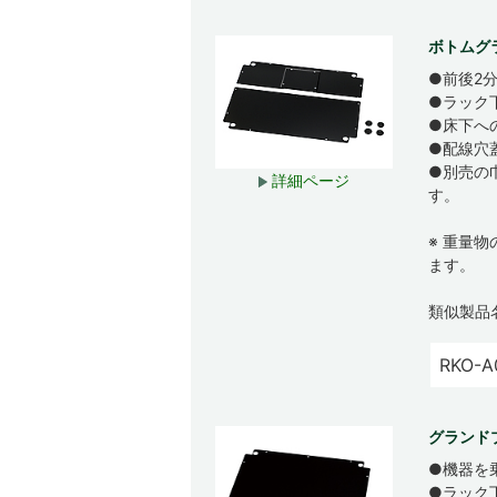
ボトムグ
●前後2
●ラック
●床下へ
●配線穴
●別売の
詳細ページ
す。
※ 重量
ます。
類似製品
RKO-A
グランド
●機器を
●ラック