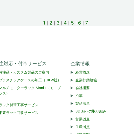
1
2
3
4
5
6
7
注対応・付帯サービス
企業情報
特注品・カスタム製品のご案内
経営概念
プラスチックケースの加工（OKW社）
企業行動規範
マルチモニターラック Moni+（モニプ
会社概要
ラス）
沿革
製品沿革
ラック付帯工事サービス
SDGsへの取り組み
不要ラック回収サービス
営業拠点
生産拠点