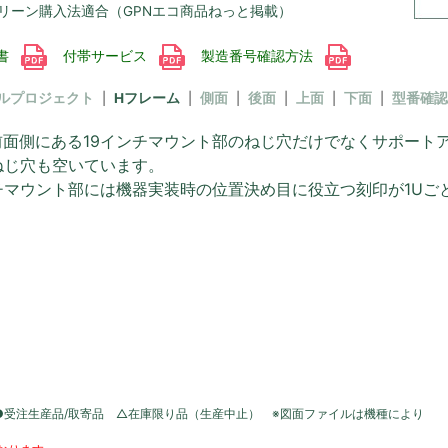
リーン購入法適合（GPNエコ商品ねっと掲載）
書
付帯サービス
製造番号確認方法
ルプロジェクト
Hフレーム
側面
後面
上面
下面
型番確認
前面側にある19インチマウント部のねじ穴だけでなくサポート
ねじ穴も空いています。
チマウント部には機器実装時の位置決め目に役立つ刻印が1Uご
●受注生産品/取寄品 △在庫限り品（生産中止） ※図面ファイルは機種により