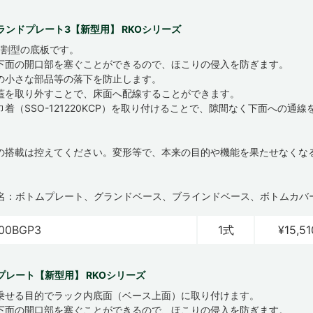
ランドプレート3【新型用】 RKOシリーズ
分割型の底板です。
下面の開口部を塞ぐことができるので、ほこりの侵入を防ぎます。
の小さな部品等の落下を防止します。
蓋を取り外すことで、床面へ配線することができます。
巾着（SSO-121220KCP）を取り付けることで、隙間なく下面への通
物の搭載は控えてください。変形等で、本来の目的や機能を果たせなくな
名：ボトムプレート、グランドベース、ブラインドベース、ボトムカバ
00BGP3
1式
¥15,51
プレート【新型用】 RKOシリーズ
乗せる目的でラック内底面（ベース上面）に取り付けます。
下面の開口部を塞ぐことができるので、ほこりの侵入を防ぎます。