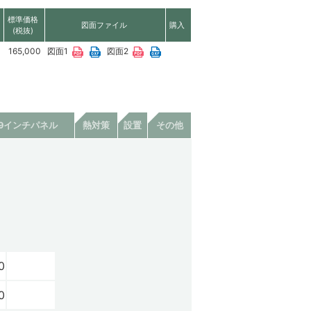
標準価格
図面ファイル
購入
(税抜)
165,000
図面1
図面2
19インチパネル
熱対策
設置
その他
0
0