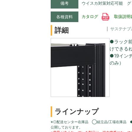
備考
ウイスカ対策対応可能 グ
カタログ
取扱説明
各種資料
詳細
サステナブ
●ラック
けできる
●19イン
のみ）
ラインナップ
※◎配送センター在庫品 ◯組立品/工場在庫品 
公開しております。