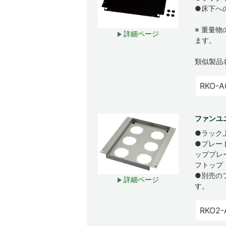
●床下へ
※ 重量
詳細ページ
ます。
類似製品
RKO-A
ファンユニ
●ラック
●プレー
ッププレ
フトップ
●別売の
詳細ページ
す。
RKO2-