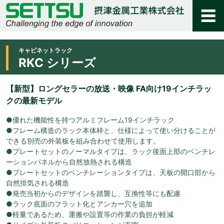
キャビネットラック
RKC シリーズ
【新型】ロングセラーの放送・映像 FA向け19インチラッ
クの最新モデル
●優れた機能性を持つアルミフレーム19インチラック
●フレーム構造のラック本体枠と、仕様によって使い分けることが
できる別売の外装板を組み合わせて使用します。
●プレートセットのノーマルタイプは、ラック後面上部のベンチレ
ーションパネルから自然放熱される構造
●プレートセットのベンチレーションタイプは、天板の開口部から
自然排気される構造
●発売当初からのデザインを踏襲し、互換性等にも配慮
●ラック底面のフラット化とアンカー穴を追加
●軽量であるため、運搬や設置等の作業の負担が軽減