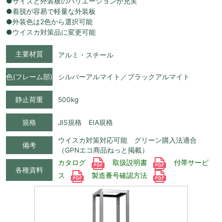
●サイズと外装板のバリエーションが充実
●着脱が容易で軽量な外装板
●外装色は2色から選択可能
●ウイスカ対策品に変更可能
主要材質
アルミ・スチール
色(フレーム部)
シルバーアルマイト／ブラックアルマイト
静止荷重
500kg
規格
JIS規格 EIA規格
ウイスカ対策対応可能 グリーン購入法適合
備考
（GPNエコ商品ねっと掲載）
カタログ
取扱説明書
付帯サービ
各種資料
ス
製造番号確認方法