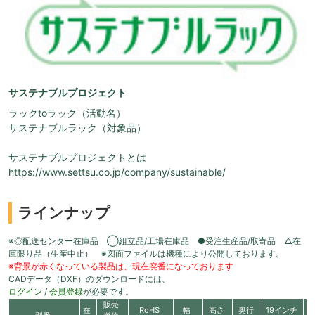
サステナブルプロジェクト
ラックtoラック（活動名）
サステナブルラック（対象品）
サステナブルプロジェクトとは
https://www.settsu.co.jp/company/sustainable/
ラインナップ
※◎配送センター在庫品 ◯組立品/工場在庫品 ●受注生産品/取寄品 △在
庫限り品（生産中止） ※図面ファイルは機種により公開しております。
※背景が赤くなっている製品は、現在廃番になっております
CADデータ（DXF）のダウンロードには、
ログイン
/
会員登録
が必要です。
販売
在
RoHS
幅
高さ
奥行
19インチ