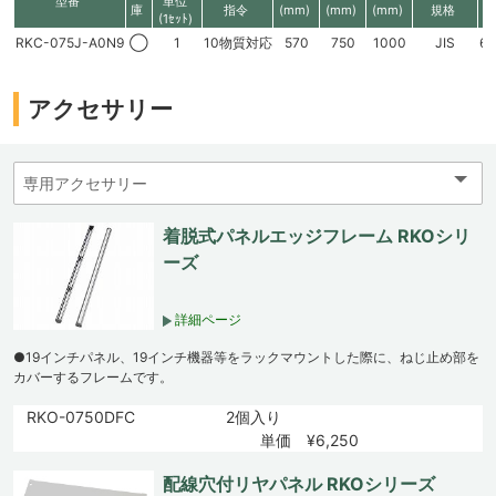
型番
単位
庫
指令
(mm)
(mm)
(mm)
規格
(1ｾｯﾄ)
RKC-075J-A0N9
◯
1
10物質対応
570
750
1000
JIS
6
アクセサリー
着脱式パネルエッジフレーム RKOシリ
ーズ
詳細ページ
●19インチパネル、19インチ機器等をラックマウントした際に、ねじ止め部を
カバーするフレームです。
RKO-0750DFC
2個入り
単価 ¥6,250
配線穴付リヤパネル RKOシリーズ