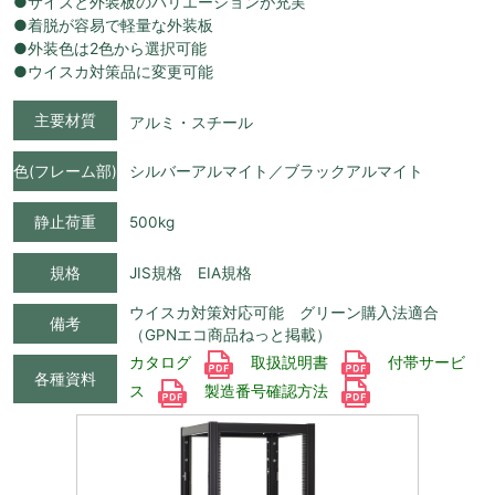
●サイズと外装板のバリエーションが充実
●着脱が容易で軽量な外装板
●外装色は2色から選択可能
●ウイスカ対策品に変更可能
主要材質
アルミ・スチール
色(フレーム部)
シルバーアルマイト／ブラックアルマイト
静止荷重
500kg
規格
JIS規格 EIA規格
ウイスカ対策対応可能 グリーン購入法適合
備考
（GPNエコ商品ねっと掲載）
カタログ
取扱説明書
付帯サービ
各種資料
ス
製造番号確認方法