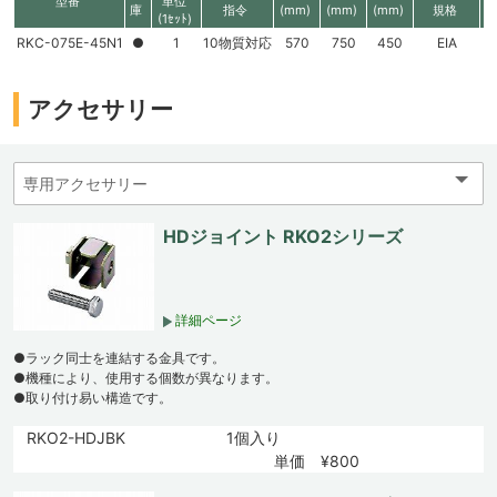
型番
単位
庫
指令
(mm)
(mm)
(mm)
規格
(1ｾｯﾄ)
RKC-075E-45N1
●
1
10物質対応
570
750
450
EIA
1
アクセサリー
HDジョイント RKO2シリーズ
詳細ページ
●ラック同士を連結する金具です。
●機種により、使用する個数が異なります。
●取り付け易い構造です。
RKO2-HDJBK
1個入り
単価 ¥800