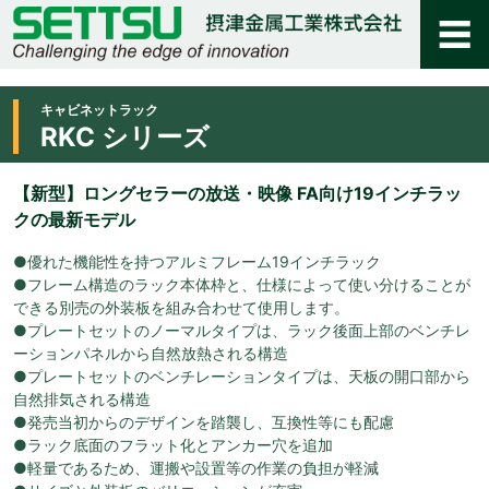
キャビネットラック
RKC シリーズ
【新型】ロングセラーの放送・映像 FA向け19インチラッ
クの最新モデル
●優れた機能性を持つアルミフレーム19インチラック
●フレーム構造のラック本体枠と、仕様によって使い分けることが
できる別売の外装板を組み合わせて使用します。
●プレートセットのノーマルタイプは、ラック後面上部のベンチレ
ーションパネルから自然放熱される構造
●プレートセットのベンチレーションタイプは、天板の開口部から
自然排気される構造
●発売当初からのデザインを踏襲し、互換性等にも配慮
●ラック底面のフラット化とアンカー穴を追加
●軽量であるため、運搬や設置等の作業の負担が軽減