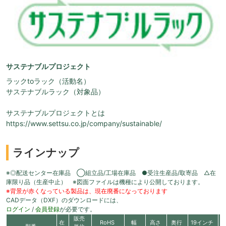
サステナブルプロジェクト
ラックtoラック（活動名）
サステナブルラック（対象品）
サステナブルプロジェクトとは
https://www.settsu.co.jp/company/sustainable/
ラインナップ
※◎配送センター在庫品 ◯組立品/工場在庫品 ●受注生産品/取寄品 △在
庫限り品（生産中止） ※図面ファイルは機種により公開しております。
※背景が赤くなっている製品は、現在廃番になっております
CADデータ（DXF）のダウンロードには、
ログイン
/
会員登録
が必要です。
販売
在
RoHS
幅
高さ
奥行
19インチ