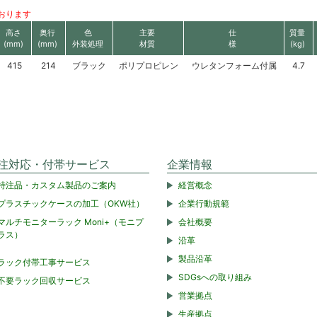
おります
高さ
奥行
色
主要
仕
質量
(mm)
(mm)
外装処理
材質
様
(kg)
415
214
ブラック
ポリプロピレン
ウレタンフォーム付属
4.7
注対応・付帯サービス
企業情報
特注品・カスタム製品のご案内
経営概念
プラスチックケースの加工（OKW社）
企業行動規範
マルチモニターラック Moni+（モニプ
会社概要
ラス）
沿革
製品沿革
ラック付帯工事サービス
SDGsへの取り組み
不要ラック回収サービス
営業拠点
生産拠点