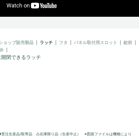
ショップ販売製品
ラッチ
フタ
パネル取付用スロット
錠前
弁
に開閉できるラッチ
●受注生産品/取寄品 △在庫限り品（生産中止） ※図面ファイルは機種により