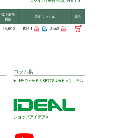
ログイン
/
会員登録
が必要です。
標準価格
図面ファイル
購入
(税抜)
54,600
図面1
図面2
コラム集
1分でわかる！SETTSUゆるっとコラム
ショップアイデアル