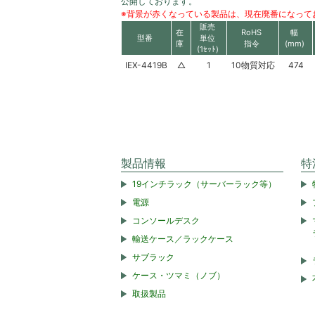
公開しております。
※背景が赤くなっている製品は、現在廃番になって
販売
在
RoHS
幅
型番
単位
庫
指令
(mm)
(1ｾｯﾄ)
IEX-4419B
△
1
10物質対応
474
製品情報
特
19インチラック（サーバーラック等）
電源
コンソールデスク
輸送ケース／ラックケース
サブラック
ケース・ツマミ（ノブ）
取扱製品