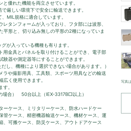
ンと優れた機能を両立させています。
過酷で厳しい環境下で安全に輸送できます。
て、MIL規格に適合しています。
ウレタンフォームが入っており、フタ部には波形、
た平形と、切り込み無しの平形の2種になっていま
ッグが入っている機種も有ります。
ト用金具とパネルを取り付けることができ、電子部
試験器や測定器等にすることができます。
ただし、機種により選択できない場合があります。）
メラや撮影用具、工具類、スポーツ用具などの輸送
幅広く使用できます。
写真
ます。
B□の場合） 50台以上（IEX-3317B□以上）
ターケース、ミリタリーケース、防水ハードケー
保管ケース、精密機器輸送ケース、機材ケース、運
箱、可搬ケース、防災ケース、アウトドアケース