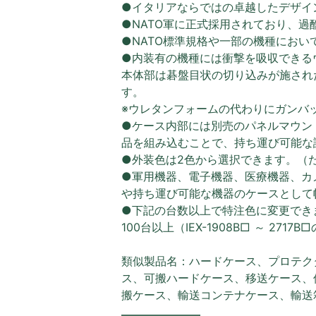
●イタリアならではの卓越したデザイ
●NATO軍に正式採用されており、
●NATO標準規格や一部の機種におい
●内装有の機種には衝撃を吸収できる
本体部は碁盤目状の切り込みが施され
す。
※ウレタンフォームの代わりにガンバ
●ケース内部には別売のパネルマウン
品を組み込むことで、持ち運び可能な
●外装色は2色から選択できます。（
●軍用機器、電子機器、医療機器、カ
や持ち運び可能な機器のケースとして
●下記の台数以上で特注色に変更でき
100台以上（IEX-1908B□ ～ 2717
類似製品名：ハードケース、プロテク
ス、可搬ハードケース、移送ケース、
搬ケース、輸送コンテナケース、輸送