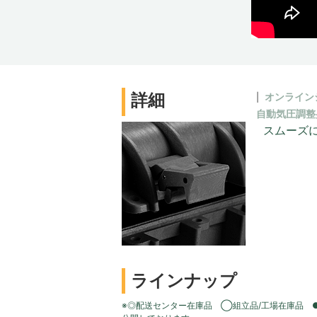
詳細
オンライン
自動気圧調整
スムーズ
ラインナップ
※◎配送センター在庫品 ◯組立品/工場在庫品 