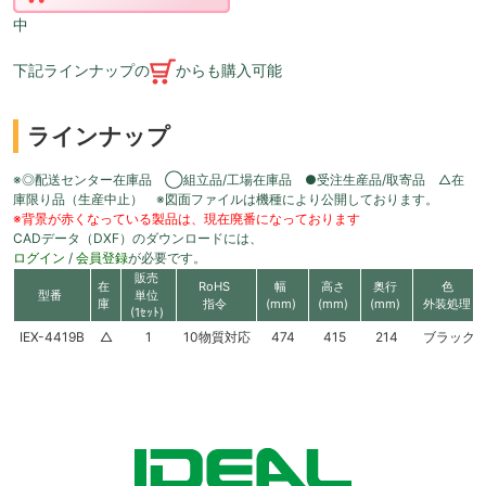
中
下記ラインナップの
からも購入可能
ラインナップ
※◎配送センター在庫品 ◯組立品/工場在庫品 ●受注生産品/取寄品 △在
庫限り品（生産中止） ※図面ファイルは機種により公開しております。
※背景が赤くなっている製品は、現在廃番になっております
CADデータ（DXF）のダウンロードには、
ログイン
/
会員登録
が必要です。
販売
在
RoHS
幅
高さ
奥行
色
型番
単位
庫
指令
(mm)
(mm)
(mm)
外装処理
(1ｾｯﾄ)
IEX-4419B
△
1
10物質対応
474
415
214
ブラック