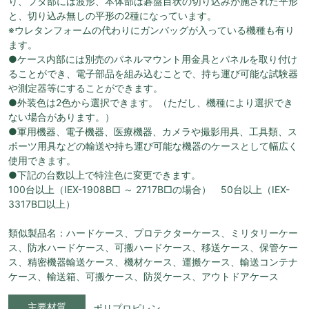
り、フタ部には波形、本体部は碁盤目状の切り込みが施された平形
と、切り込み無しの平形の2種になっています。
※ウレタンフォームの代わりにガンバッグが入っている機種も有り
ます。
●ケース内部には別売のパネルマウント用金具とパネルを取り付け
ることができ、電子部品を組み込むことで、持ち運び可能な試験器
や測定器等にすることができます。
●外装色は2色から選択できます。（ただし、機種により選択でき
ない場合があります。）
●軍用機器、電子機器、医療機器、カメラや撮影用具、工具類、ス
ポーツ用具などの輸送や持ち運び可能な機器のケースとして幅広く
使用できます。
●下記の台数以上で特注色に変更できます。
100台以上（IEX-1908B□ ～ 2717B□の場合） 50台以上（IEX-
3317B□以上）
類似製品名：ハードケース、プロテクターケース、ミリタリーケー
ス、防水ハードケース、可搬ハードケース、移送ケース、保管ケー
ス、精密機器輸送ケース、機材ケース、運搬ケース、輸送コンテナ
ケース、輸送箱、可搬ケース、防災ケース、アウトドアケース
主要材質
ポリプロピレン