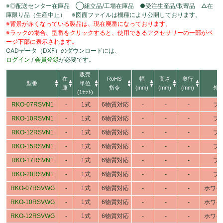
※◎配送センター在庫品 ◯組立品/工場在庫品 ●受注生産品/取寄品 △在
庫限り品（生産中止） ※図面ファイルは機種により公開しております。
※背景が赤くなっている製品は、現在廃番になっております。
※ラックの場合、型番をクリックすると、使用できるアクセサリーの一部がペ
ージ下部に表示されます。
CADデータ（DXF）のダウンロードには、
ログイン
/
会員登録
が必要です。
販売
在
RoHS
幅
高さ
奥行
型番
単位
庫
指令
(mm)
(mm)
(mm)
外
(1ｾｯﾄ)
RKO-07RSVN1
-
1式
6物質対応
-
-
-
ブ
RKO-10RSVN1
-
1式
6物質対応
-
-
-
ブ
RKO-12RSVN1
-
1式
6物質対応
-
-
-
ブ
RKO-15RSVN1
-
1式
6物質対応
-
-
-
ブ
RKO-17RSVN1
-
1式
6物質対応
-
-
-
ブ
RKO-20RSVN1
-
1式
6物質対応
-
-
-
ブ
RKO-07RSVWG
-
1式
6物質対応
-
-
-
ホワイ
RKO-10RSVWG
-
1式
6物質対応
-
-
-
ホワイ
RKO-12RSVWG
-
1式
6物質対応
-
-
-
ホワイ