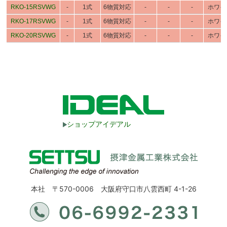
RKO-15RSVWG
-
1式
6物質対応
-
-
-
ホワイ
RKO-17RSVWG
-
1式
6物質対応
-
-
-
ホワイ
RKO-20RSVWG
-
1式
6物質対応
-
-
-
ホワイ
ショップアイデアル
本社 〒570-0006 大阪府守口市八雲西町 4-1-26