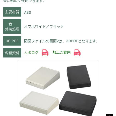
等に幅広く使用できます。
主要材質
ABS
色・
オフホワイト／ブラック
外装処理
3D PDF
図面ファイルの図面2は、3DPDFとなります。
カタログ
加工ご案内
各種資料