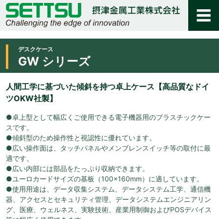
デスクケース
GW シリーズ
人間工学に基づいた傾斜を持つ卓上ケース【高品質なドイ
ツOKW社製】
●卓上型として幅広くご使用できる電子機器用のプラスチックケー
スです。
●傾斜型のため操作性と視認性に優れています。
●広い操作面は、タッチパネルやメンブレンスイッチ等の取付に最
適です。
●広い内部には部品をたっぷり収納できます。
●ユーロカードサイズの基板（100×160mm）に適しています。
●使用用途は、データ収集システム、データシステム工学、通信機
器、アクセスとセキュリティ管理、データシステムエンジニアリン
グ、医療、ウェルネス、実験技術、産業用制御およびPOSデバイス