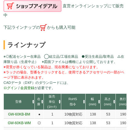
直営オンラインショップにて販売
中
下記ラインナップの
からも購入可能
ラインナップ
※◎配送センター在庫品 ◯組立品/工場在庫品 ●受注生産品/取寄品 △在
庫限り品（生産中止） ※図面ファイルは機種により公開しております。
※背景が赤くなっている製品は、現在廃番になっております。
※ラックの場合、型番をクリックすると、使用できるアクセサリーの一部がペ
ージ下部に表示されます。
CADデータ（DXF）のダウンロードには、
ログイン
/
会員登録
が必要です。
販売
在
RoHS
幅
高さ
奥行
型番
単位
庫
指令
(mm)
(mm)
(mm)
(1ｾｯﾄ)
GW-60KB-BM
●
1
10物質対応
138
53
190
GW-60KB-WM
◎
1
10物質対応
138
53
190