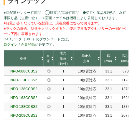
ラインナップ
※◎配送センター在庫品 ◯組立品/工場在庫品 ●受注生産品/取寄品 △在
庫限り品（生産中止） ※図面ファイルは機種により公開しております。
※背景が赤くなっている製品は、現在廃番になっております。
※ラックの場合、型番をクリックすると、使用できるアクセサリーの一部がペ
ージ下部に表示されます。
CADデータ（DXF）のダウンロードには、
ログイン
/
会員登録
が必要です。
販売
在
RoHS
幅
高さ
型番
単位
庫
指令
(mm)
(mm)
(1ｾｯﾄ)
NPO-088CCBS2
◎
1
10物質対応
33.1
878
NPO-113CCBS2
◎
1
10物質対応
33.1
1128
NPO-138CCBS2
◎
1
10物質対応
33.1
1378
NPO-163CCBS2
◎
1
10物質対応
33.1
1628
NPO-188CCBS2
◎
1
10物質対応
33.1
1878
NPO-208CCBS2
◎
1
10物質対応
33.1
2078