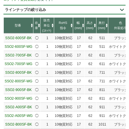
ラインナップの絞り込み
販売
在
RoHS
幅
高さ
奥行
色
型番
単位
庫
指令
(mm)
(mm)
(mm)
外装処理
(1ｾｯﾄ)
SSO2-600SF-BK
◯
1
10物質対応
17
62
511
ブラック
SSO2-600SF-WG
◯
1
10物質対応
17
62
511
ホワイトグ
SSO2-700SF-BK
◯
1
10物質対応
17
62
611
ブラック
SSO2-700SF-WG
◯
1
10物質対応
17
62
611
ホワイトグ
SSO2-800SF-BK
◯
1
10物質対応
17
62
711
ブラック
SSO2-800SF-WG
◯
1
10物質対応
17
62
711
ホワイトグ
SSO2-900SF-BK
◯
1
10物質対応
17
62
811
ブラック
SSO2-900SF-WG
◯
1
10物質対応
17
62
811
ホワイトグ
SSO2-A00SF-BK
◯
1
10物質対応
17
62
911
ブラック
SSO2-A00SF-WG
◯
1
10物質対応
17
62
911
ホワイトグ
SSO2-B00SF-BK
◯
1
10物質対応
17
62
1011
ブラック