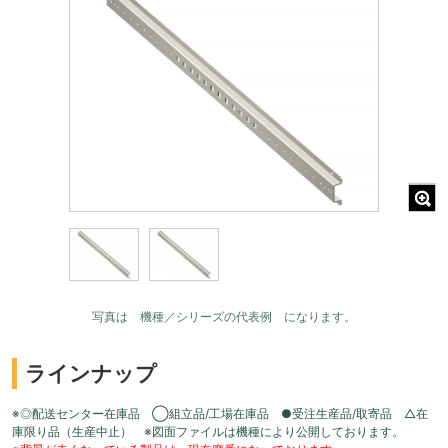
写真は 機種／シリーズの代表例 になります。
ラインナップ
※◎配送センター在庫品 ◯組立品/工場在庫品 ●受注生産品/取寄品 △在
庫限り品（生産中止） ※図面ファイルは機種により公開しております。