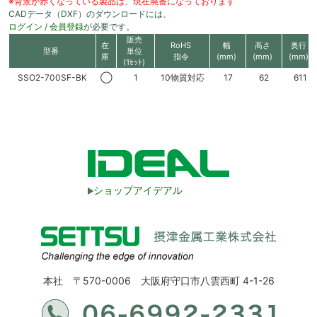
※背景が赤くなっている製品は、現在廃番になっております
CADデータ（DXF）のダウンロードには、
ログイン
/
会員登録
が必要です。
販売
在
RoHS
幅
高さ
奥行
型番
単位
庫
指令
(mm)
(mm)
(mm)
(1ｾｯﾄ)
SSO2-700SF-BK
◯
1
10物質対応
17
62
611
ショップアイデアル
本社 〒570-0006 大阪府守口市八雲西町 4-1-26