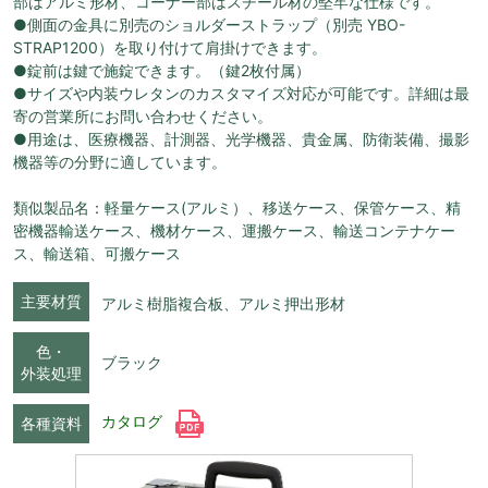
部はアルミ形材、コーナー部はスチール材の堅牢な仕様です。
●側面の金具に別売のショルダーストラップ（別売 YBO-
STRAP1200）を取り付けて肩掛けできます。
●錠前は鍵で施錠できます。（鍵2枚付属）
●サイズや内装ウレタンのカスタマイズ対応が可能です。詳細は最
寄の営業所にお問い合わせください。
●用途は、医療機器、計測器、光学機器、貴金属、防衛装備、撮影
機器等の分野に適しています。
類似製品名：軽量ケース(アルミ）、移送ケース、保管ケース、精
密機器輸送ケース、機材ケース、運搬ケース、輸送コンテナケー
ス、輸送箱、可搬ケース
主要材質
アルミ樹脂複合板、アルミ押出形材
色・
ブラック
外装処理
カタログ
各種資料