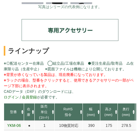
写真はシリーズの代表例になります。
ラインナップ
※◎配送センター在庫品 ◯組立品/工場在庫品 ●受注生産品/取寄品 △在
庫限り品（生産中止） ※図面ファイルは機種により公開しております。
※背景が赤くなっている製品は、現在廃番になっております。
※ラックの場合、型番をクリックすると、使用できるアクセサリーの一部がペ
ージ下部に表示されます。
CADデータ（DXF）のダウンロードには、
ログイン
/
会員登録
が必要です。
販売
在
RoHS
幅
高さ
奥行
型番
単位
庫
指令
(mm)
(mm)
(mm)
(1ｾｯﾄ)
YKM-06
●
1
10物質対応
390
175
278.5