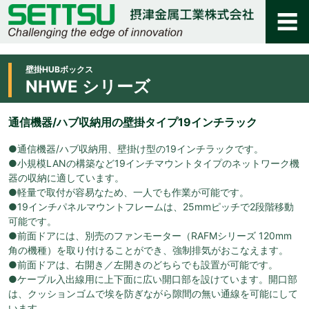
壁掛HUBボックス
NHWE シリーズ
通信機器/ハブ収納用の壁掛タイプ19インチラック
●通信機器/ハブ収納用、壁掛け型の19インチラックです。
●小規模LANの構築など19インチマウントタイプのネットワーク機
器の収納に適しています。
●軽量で取付が容易なため、一人でも作業が可能です。
●19インチパネルマウントフレームは、25mmピッチで2段階移動
可能です。
●前面ドアには、別売のファンモーター（RAFMシリーズ 120mm
角の機種）を取り付けることができ、強制排気がおこなえます。
●前面ドアは、右開き／左開きのどちらでも設置が可能です。
●ケーブル入出線用に上下面に広い開口部を設けています。開口部
は、クッションゴムで埃を防ぎながら隙間の無い通線を可能にして
います。