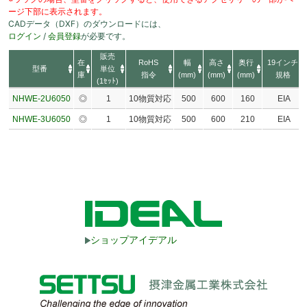
ージ下部に表示されます。
CADデータ（DXF）のダウンロードには、
ログイン
/
会員登録
が必要です。
販売
在
RoHS
幅
高さ
奥行
19インチ
型番
単位
庫
指令
(mm)
(mm)
(mm)
規格
(1ｾｯﾄ)
NHWE-2U6050
◎
1
10物質対応
500
600
160
EIA
NHWE-3U6050
◎
1
10物質対応
500
600
210
EIA
ショップアイデアル