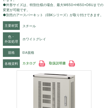
●外形サイズは、特別仕様の場合、最大W650×H650×D6Uまでの
変更が可能です。
●別売のアースバーキット（EBKシリーズ）が取り付けできます。
主要材質
スチール
色・
ホワイトグレイ
外装処理
規格
EIA規格
カタログ
取扱説明書
各種資料