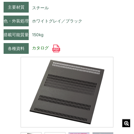
主要材質
スチール
色・外装処理
ホワイトグレイ／ブラック
搭載可能質量
150kg
カタログ
各種資料