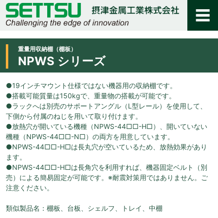
重量用収納棚（棚板）
NPWS シリーズ
●19インチマウント仕様ではない機器用の収納棚です。
●搭載可能質量は150kgで、重量物の搭載が可能です。
●ラックへは別売のサポートアングル（L型レール）を使用して、
下側から付属のねじを用いて取り付けます。
●放熱穴が開いている機種（NPWS-44□□-H□）、開いていない
機種（NPWS-44□□-N□）の両方を用意しています。
●NPWS-44□□-H□は長丸穴が空いているため、放熱効果があり
ます。
●NPWS-44□□-H□は長角穴を利用すれば、機器固定ベルト（別
売）による簡易固定が可能です。※耐震対策用ではありません。ご
注意ください。
類似製品名：棚板、台板、シェルフ、トレイ、中棚