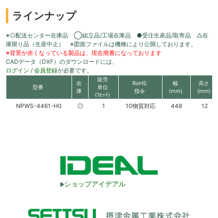
ラインナップ
※◎配送センター在庫品 ◯組立品/工場在庫品 ●受注生産品/取寄品 △在
庫限り品（生産中止） ※図面ファイルは機種により公開しております。
※背景が赤くなっている製品は、現在廃番になっております
CADデータ（DXF）のダウンロードには、
ログイン
/
会員登録
が必要です。
販売
在
RoHS
幅
高さ
型番
単位
庫
指令
(mm)
(mm)
(1ｾｯﾄ)
NPWS-4461-H0
◎
1
10物質対応
448
12
ショップアイデアル