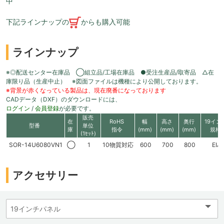
中
下記ラインナップの
からも購入可能
ラインナップ
※◎配送センター在庫品 ◯組立品/工場在庫品 ●受注生産品/取寄品 △在
庫限り品（生産中止） ※図面ファイルは機種により公開しております。
※背景が赤くなっている製品は、現在廃番になっております
CADデータ（DXF）のダウンロードには、
ログイン
/
会員登録
が必要です。
販売
在
RoHS
幅
高さ
奥行
19イン
型番
単位
庫
指令
(mm)
(mm)
(mm)
規格
(1ｾｯﾄ)
SOR-14U6080VN1
◯
1
10物質対応
600
700
800
EIA
アクセサリー