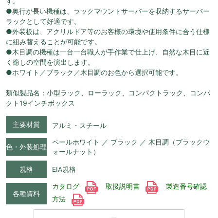
す。
●奥行が長い機種は、ラックマウントサーバーを収納するサーバー
ラックとして好適です。
●外装板は、アクリルドア等のお客様の環境や使用条件に合う仕様
に組み替えることが可能です。
●木目調の機種は一台一台職人が手作業で仕上げ、自然な木目に近
く癒しの空間を演出します。
●ホワイト／ブラック／木目調のお色から選択可能です。
類似製品名：小型ラック、ローラック、コンパクトラック、コンパ
クト19インチボックス
主要材質
アルミ・スチール
ペールホワイト ／ ブラック ／ 木目調（ブラックウ
色・外装処理
ォールナット）
規格
EIA規格
カタログ
取扱説明書
製造番号確認
各種資料
方法