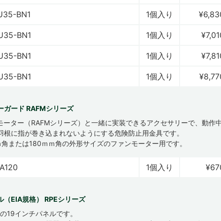
U35-BN1
1個入り
¥6,83
U35-BN1
1個入り
¥7,01
U35-BN1
1個入り
¥7,81
U35-BN1
1個入り
¥8,77
ーガード RAFMシリーズ
モーター（RAFMシリーズ）と一緒に実装できるアクセサリーで、動作
羽根に指が巻き込まれないようにする危険防止用金具です。
ｍｍ角または180ｍｍ角の外形サイズのファンモーター用です。
A120
1個入り
¥67
（EIA規格） RPEシリーズ
格の19インチパネルです。