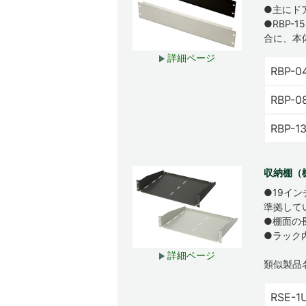
●主にド
●RBP-
合に、本
詳細ページ
RBP-0
RBP-0
RBP-1
収納棚（棚
●19イ
準拠して
●棚面の
●ラック
詳細ページ
類似製品
RSE-1