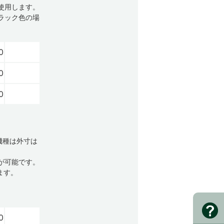
使用します。
ブラック色の場
0
0
0
機種は外寸は
定が可能です。
ます。
0