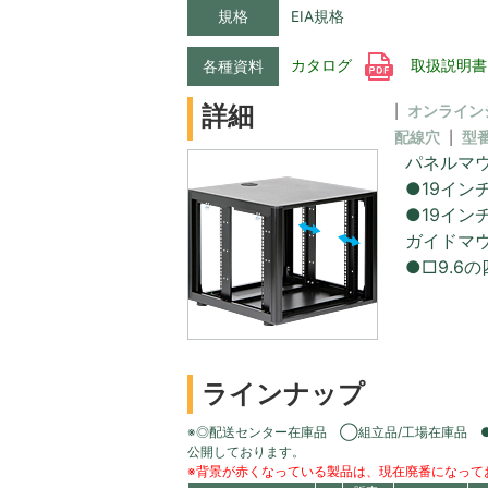
規格
EIA規格
カタログ
取扱説明
各種資料
詳細
オンライン
配線穴
型
パネルマ
●19イ
●19イン
ガイドマ
●□9.
ラインナップ
※◎配送センター在庫品 ◯組立品/工場在庫品 
公開しております。
※背景が赤くなっている製品は、現在廃番になって