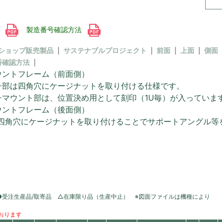
書
製造番号確認方法
ショップ販売製品
サステナブルプロジェクト
前面
上面
側面
番確認方法
ウントフレーム（前面側）
ンチ部は四角穴にケージナットを取り付ける仕様です。
チマウント部は、位置決め用として刻印（1U毎）が入っていま
ウントフレーム（後面側）
6の四角穴にケージナットを取り付けることでサポートアングル等
●受注生産品/取寄品 △在庫限り品（生産中止） ※図面ファイルは機種により
おります