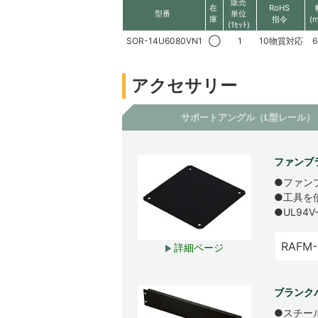
販売
在
RoHS
型番
単位
庫
指令
(
(1ｾｯﾄ)
SOR-14U6080VN1
◯
1
10物質対応
6
アクセサリー
サポートアングル（L型レール）
ファンブ
●ファン
●工具を
●UL9
RAFM-
詳細ページ
ブランクパ
●スチー