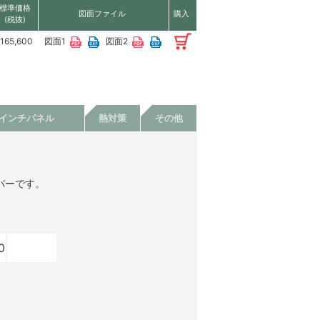
標準価格
図面ファイル
購入
(税抜)
165,600
図面1
図面2
9インチパネル
熱対策
その他
バーです。
0