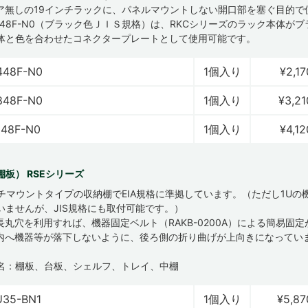
ア無しの19インチラックに、パネルマウントしない開口部を塞ぐ目的で
1548F-N0（ブラック色ＪＩＳ規格）は、RKCシリーズのラック本体が
体と色を合わせたコネクタープレートとして使用可能です。
448F-N0
1個入り
¥2,17
848F-N0
1個入り
¥3,21
348F-N0
1個入り
¥4,12
板） RSEシリーズ
ンチマウントタイプの収納棚でEIA規格に準拠しています。（ただし1Uの
いませんが、JIS規格にも取付可能です。）
長丸穴を利用すれば、機器固定ベルト（RAKB-0200A）による簡易固
内へ機器等が落下しないように、後ろ側の折り曲げが上向きになってい
名：棚板、台板、シェルフ、トレイ、中棚
U35-BN1
1個入り
¥5,87