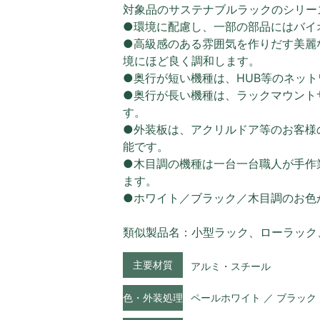
対象品のサステナブルラックのシリー
●環境に配慮し、一部の部品にはバイ
●高級感のある雰囲気を作りだす美麗
境にほど良く調和します。
●奥行が短い機種は、HUB等のネッ
●奥行が長い機種は、ラックマウント
す。
●外装板は、アクリルドア等のお客様
能です。
●木目調の機種は一台一台職人が手作
ます。
●ホワイト／ブラック／木目調のお色
類似製品名：小型ラック、ローラック
主要材質
アルミ・スチール
色・外装処理
ペールホワイト ／ ブラック