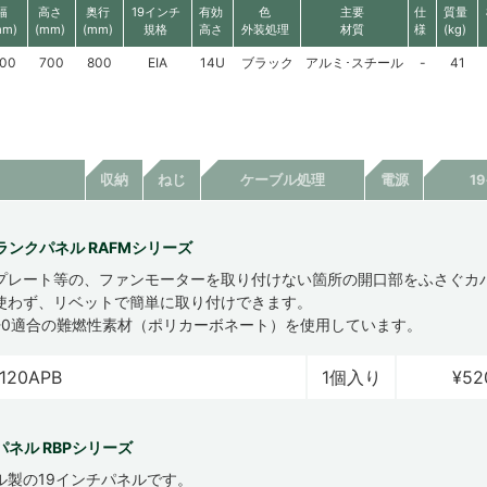
幅
高さ
奥行
19インチ
有効
色
主要
仕
質量
mm)
(mm)
(mm)
規格
高さ
外装処理
材質
様
(kg)
00
700
800
EIA
14U
ブラック
アルミ･スチール
-
41
収納
ねじ
ケーブル処理
電源
1
ランクパネル RAFMシリーズ
プレート等の、ファンモーターを取り付けない箇所の開口部をふさぐカ
使わず、リベットで簡単に取り付けできます。
4V-0適合の難燃性素材（ポリカーボネート）を使用しています。
120APB
1個入り
¥52
ネル RBPシリーズ
ル製の19インチパネルです。