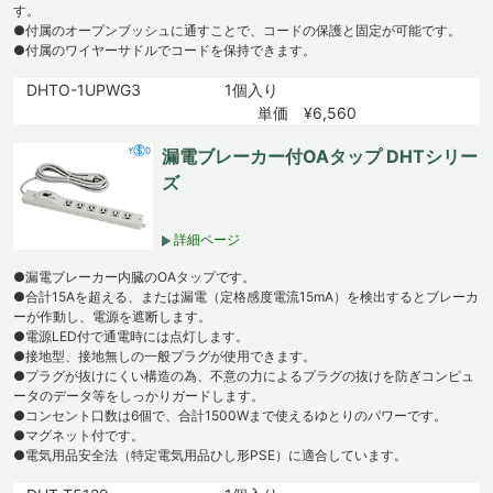
す。
●付属のオープンブッシュに通すことで、コードの保護と固定が可能です。
●付属のワイヤーサドルでコードを保持できます。
DHTO-1UPWG3
1個入り
単価 ¥6,560
漏電ブレーカー付OAタップ DHTシリー
ズ
詳細ページ
●漏電ブレーカー内臓のOAタップです。
●合計15Aを超える、または漏電（定格感度電流15mA）を検出するとブレーカ
ーが作動し、電源を遮断します。
●電源LED付で通電時には点灯します。
●接地型、接地無しの一般プラグが使用できます。
●プラグが抜けにくい構造の為、不意の力によるプラグの抜けを防ぎコンピュ
ータのデータ等をしっかりガードします。
●コンセント口数は6個で、合計1500Wまで使えるゆとりのパワーです。
●マグネット付です。
●電気用品安全法（特定電気用品ひし形PSE）に適合しています。