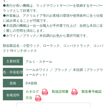
す。
●奥行が長い機種は、ラックマウントサーバーを収納するサーバー
ラックとして好適です。
●外装板は、アクリルドア等のお客様の環境や使用条件に合う仕様
に組み替えることが可能です。
●木目調の機種は一台一台職人が手作業で仕上げ、自然な木目に近
く癒しの空間を演出します。
●ホワイト／ブラック／木目調のお色から選択可能です。
類似製品名：小型ラック、ローラック、コンパクトラック、コンパ
クト19インチボックス
主要材質
アルミ・スチール
ペールホワイト ／ ブラック ／ 木目調（ブラックウ
色・外装処理
ォールナット）
規格
EIA規格
カタログ
取扱説明書
製造番号確認
各種資料
方法