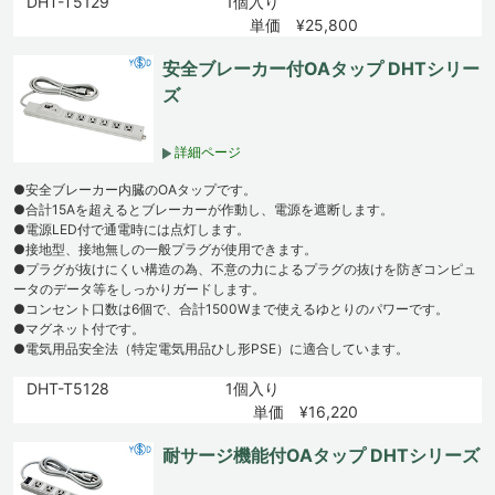
DHT-T5129
1個入り
単価 ¥25,800
安全ブレーカー付OAタップ DHTシリー
ズ
詳細ページ
●安全ブレーカー内臓のOAタップです。
●合計15Aを超えるとブレーカーが作動し、電源を遮断します。
●電源LED付で通電時には点灯します。
●接地型、接地無しの一般プラグが使用できます。
●プラグが抜けにくい構造の為、不意の力によるプラグの抜けを防ぎコンピュ
ータのデータ等をしっかりガードします。
●コンセント口数は6個で、合計1500Wまで使えるゆとりのパワーです。
●マグネット付です。
●電気用品安全法（特定電気用品ひし形PSE）に適合しています。
DHT-T5128
1個入り
単価 ¥16,220
耐サージ機能付OAタップ DHTシリーズ