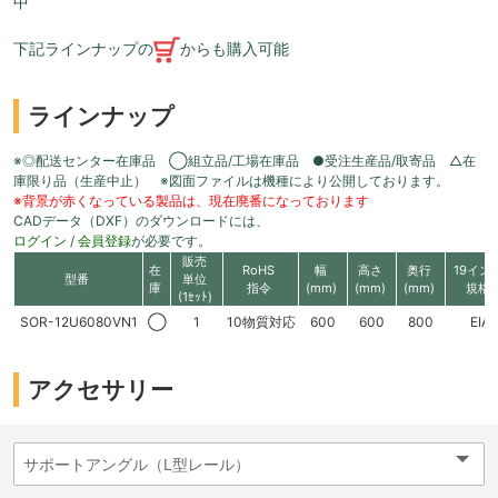
中
下記ラインナップの
からも購入可能
ラインナップ
※◎配送センター在庫品 ◯組立品/工場在庫品 ●受注生産品/取寄品 △在
庫限り品（生産中止） ※図面ファイルは機種により公開しております。
※背景が赤くなっている製品は、現在廃番になっております
CADデータ（DXF）のダウンロードには、
ログイン
/
会員登録
が必要です。
販売
在
RoHS
幅
高さ
奥行
19イン
型番
単位
庫
指令
(mm)
(mm)
(mm)
規格
(1ｾｯﾄ)
SOR-12U6080VN1
◯
1
10物質対応
600
600
800
EIA
アクセサリー