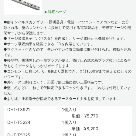
詳細ページ
●耐インパルスカテゴリⅡ（照明器具・電話・パソコン・エアコンなど）に分
類される、壁のコンセントに接続して使用する電気製品を、誘導雷サージや開
閉サージから保護します。
●サージ吸収素子（バリスタ）を内臓し、サージ電圧から機器を守ります。
●サージ吸収効果を確認できるLEDを内蔵しています。
●マグネット付きなので、使いやすい位置に簡単に取り付けられ、移動も容易
です。
●接地型、接地無しの一般プラグが使え、抜け止め式の為プラグ抜けによる事
故もなくデータをしっかりガードします。
●コンセント口数は4、6、8個より選択でき、合計1500Wまで使えるゆとりの
パワーです。
●外ケースは割れにくく、刃受け部は熱に強い二重構造です。
●壁、机などに、ねじで仮固定できるフック付きです。（ねじは付属していま
せん）
●より線、圧着端子が接続できるアースターミナルを使用しています。
DHT-T3921
1個入り
単価 ¥5,770
DHT-T5224
1個入り
単価 ¥8,200
DHT-T5225
1個入り