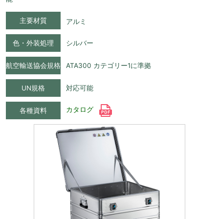
主要材質
アルミ
色・外装処理
シルバー
航空輸送協会規格
ATA300 カテゴリー1に準拠
UN規格
対応可能
カタログ
各種資料