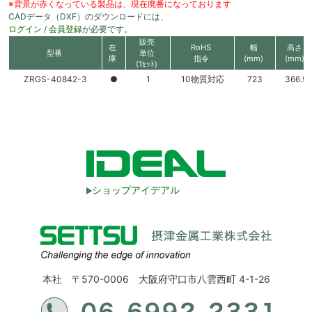
※背景が赤くなっている製品は、現在廃番になっております
CADデータ（DXF）のダウンロードには、
ログイン
/
会員登録
が必要です。
販売
在
RoHS
幅
高さ
型番
単位
庫
指令
(mm)
(mm)
(1ｾｯﾄ)
ZRGS-40842-3
●
1
10物質対応
723
366.9
ショップアイデアル
本社 〒570-0006 大阪府守口市八雲西町 4-1-26