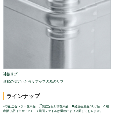
補強リブ
形状の安定化と強度アップの為のリブ
ラインナップ
※◎配送センター在庫品 ◯組立品/工場在庫品 ●受注生産品/取寄品 △在
庫限り品（生産中止） ※図面ファイルは機種により公開しております。