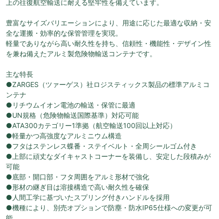
上の往復航空輸送に耐える堅牢性を備えています。
豊富なサイズバリエーションにより、用途に応じた最適な収納・安
全な運搬・効率的な保管管理を実現。
軽量でありながら高い耐久性を持ち、信頼性・機能性・デザイン性
を兼ね備えたアルミ製危険物輸送コンテナです。
主な特長
●ZARGES（ツァーゲス）社ロジスティックス製品の標準アルミコ
ンテナ
●リチウムイオン電池の輸送・保管に最適
●UN規格（危険物輸送国際基準）対応可能
●ATA300カテゴリー1準拠（航空輸送100回以上対応）
●軽量かつ高強度なアルミニウム構造
●フタはステンレス蝶番・ステイベルト・全周シールゴム付き
●上部に頑丈なダイキャストコーナーを装備し、安定した段積みが
可能
●底部・開口部・フタ周囲をアルミ形材で強化
●形材の継ぎ目は溶接構造で高い耐久性を確保
●人間工学に基づいたスプリング付きハンドルを採用
●機種により、別売オプションで防塵・防水IP65仕様への変更が可
能