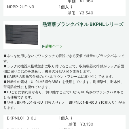
単価 ¥2,360
NPBP-2UE-N9
1個入り
単価 ¥3,540
熱遮蔽ブランクパネル BKPNLシリーズ
詳細ページ
●ネジを使用しないでワンタッチで着脱できる安価で軽量のブランクパネルで
す。
●ラックの機器未搭載箇所に取り付けることで、収納機器の排熱がラック前面
側に回りこむのを遮蔽し、機器の冷却状況を改善します。
●EIA規格の四角穴仕様のパネルマウントフレームに取り付けできます。
●難燃性の素材（UL94HB適合ABS）を使用しています。耐衝撃性、耐水性、
帯電防止性にも優れています。
●1Uごとに切れ目が有り、切り離すことで1Uから6U高さのブランクパネルと
しも使用できます。
●型番：BKPNL01-B-6U（1枚入り）と、BKPNL01-B-60U（10枚入り）があ
ります。
BKPNL01-B-6U
1個入り
単価 ¥3,130