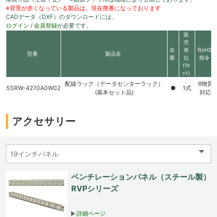
※背景が赤くなっている製品は、現在廃番になっております
CADデータ（DXF）のダウンロードには、
ログイン
/
会員登録
が必要です。
販
売
在
単
RoHS
型番
製品名
庫
位
指令
(1ｾ
ｯﾄ)
配線ラック（データセンターラック）
6物質
SSRW-4270A0W02
●
1式
(基本セット品)
対応
アクセサリー
ベンチレーションパネル（スチール製）
RVPシリーズ
詳細ページ