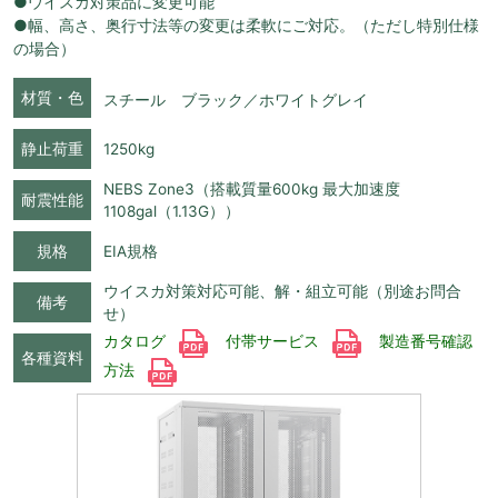
●ウイスカ対策品に変更可能
●幅、高さ、奥行寸法等の変更は柔軟にご対応。（ただし特別仕様
の場合）
材質・色
スチール ブラック／ホワイトグレイ
静止荷重
1250kg
NEBS Zone3（搭載質量600kg 最大加速度
耐震性能
1108gal（1.13G））
規格
EIA規格
ウイスカ対策対応可能、解・組立可能（別途お問合
備考
せ）
カタログ
付帯サービス
製造番号確認
各種資料
方法