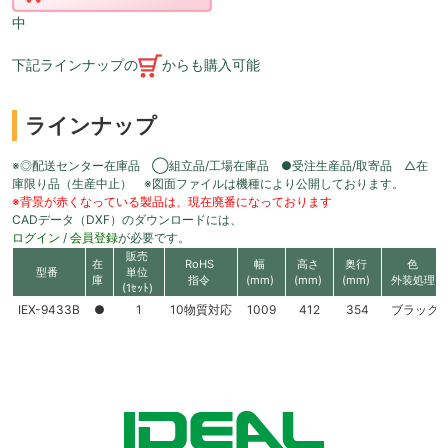
中
下記ラインナップの
からも購入可能
ラインナップ
※◎配送センター在庫品 ◯組立品/工場在庫品 ●受注生産品/取寄品 △在
庫限り品（生産中止） ※図面ファイルは機種により公開しております。
※背景が赤くなっている製品は、現在廃番になっております
CADデータ（DXF）のダウンロードには、
ログイン
/
会員登録
が必要です。
販売
在
RoHS
幅
高さ
奥行
色
型番
単位
庫
指令
(mm)
(mm)
(mm)
外装処理
(1ｾｯﾄ)
IEX-9433B
●
1
10物質対応
1009
412
354
ブラック