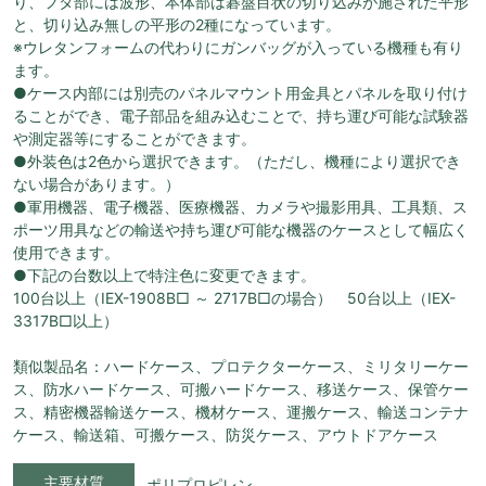
り、フタ部には波形、本体部は碁盤目状の切り込みが施された平形
と、切り込み無しの平形の2種になっています。
※ウレタンフォームの代わりにガンバッグが入っている機種も有り
ます。
●ケース内部には別売のパネルマウント用金具とパネルを取り付け
ることができ、電子部品を組み込むことで、持ち運び可能な試験器
や測定器等にすることができます。
●外装色は2色から選択できます。（ただし、機種により選択でき
ない場合があります。）
●軍用機器、電子機器、医療機器、カメラや撮影用具、工具類、ス
ポーツ用具などの輸送や持ち運び可能な機器のケースとして幅広く
使用できます。
●下記の台数以上で特注色に変更できます。
100台以上（IEX-1908B□ ～ 2717B□の場合） 50台以上（IEX-
3317B□以上）
類似製品名：ハードケース、プロテクターケース、ミリタリーケー
ス、防水ハードケース、可搬ハードケース、移送ケース、保管ケー
ス、精密機器輸送ケース、機材ケース、運搬ケース、輸送コンテナ
ケース、輸送箱、可搬ケース、防災ケース、アウトドアケース
主要材質
ポリプロピレン