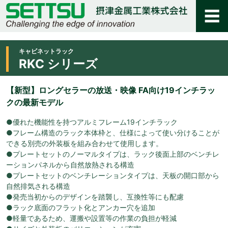
キャビネットラック
RKC シリーズ
【新型】ロングセラーの放送・映像 FA向け19インチラッ
クの最新モデル
●優れた機能性を持つアルミフレーム19インチラック
●フレーム構造のラック本体枠と、仕様によって使い分けることが
できる別売の外装板を組み合わせて使用します。
●プレートセットのノーマルタイプは、ラック後面上部のベンチレ
ーションパネルから自然放熱される構造
●プレートセットのベンチレーションタイプは、天板の開口部から
自然排気される構造
●発売当初からのデザインを踏襲し、互換性等にも配慮
●ラック底面のフラット化とアンカー穴を追加
●軽量であるため、運搬や設置等の作業の負担が軽減