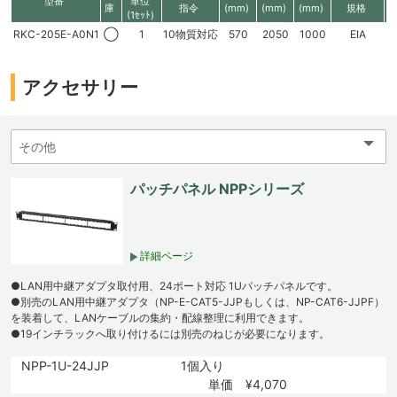
型番
単位
庫
指令
(mm)
(mm)
(mm)
規格
(1ｾｯﾄ)
RKC-205E-A0N1
◯
1
10物質対応
570
2050
1000
EIA
4
アクセサリー
パッチパネル NPPシリーズ
詳細ページ
●LAN用中継アダプタ取付用、24ポート対応 1Uパッチパネルです。
●別売のLAN用中継アダプタ（NP-E-CAT5-JJPもしくは、NP-CAT6-JJPF）
を装着して、LANケーブルの集約・配線整理に利用できます。
●19インチラックへ取り付けるには別売のねじが必要になります。
NPP-1U-24JJP
1個入り
単価 ¥4,070