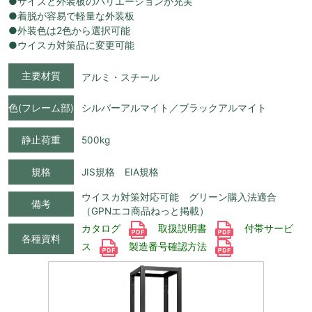
●サイズと外装板のバリエーションが充実
●着脱が容易で軽量な外装板
●外装色は2色から選択可能
●ウイスカ対策品に変更可能
主要材質
アルミ・スチール
色(フレーム部)
シルバーアルマイト／ブラックアルマイト
静止荷重
500kg
規格
JIS規格 EIA規格
ウイスカ対策対応可能 グリーン購入法適合
備考
（GPNエコ商品ねっと掲載）
カタログ
取扱説明書
付帯サービ
各種資料
ス
製造番号確認方法