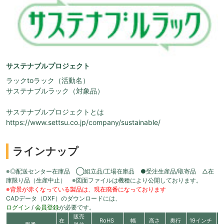
サステナブルプロジェクト
ラックtoラック（活動名）
サステナブルラック（対象品）
サステナブルプロジェクトとは
https://www.settsu.co.jp/company/sustainable/
ラインナップ
※◎配送センター在庫品 ◯組立品/工場在庫品 ●受注生産品/取寄品 △在
庫限り品（生産中止） ※図面ファイルは機種により公開しております。
※背景が赤くなっている製品は、現在廃番になっております
CADデータ（DXF）のダウンロードには、
ログイン
/
会員登録
が必要です。
販売
在
RoHS
幅
高さ
奥行
19インチ