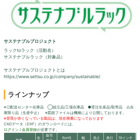
サステナブルプロジェクト
ラックtoラック（活動名）
サステナブルラック（対象品）
サステナブルプロジェクトとは
https://www.settsu.co.jp/company/sustainable/
ラインナップ
※◎配送センター在庫品 ◯組立品/工場在庫品 ●受注生産品/取寄品 △在
庫限り品（生産中止） ※図面ファイルは機種により公開しております。
※背景が赤くなっている製品は、現在廃番になっております
CADデータ（DXF）のダウンロードには、
ログイン
/
会員登録
が必要です。
販売
在
RoHS
幅
高さ
奥行
19インチ