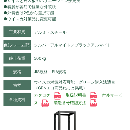
●サイズと外装板のバリエーションが充実
●着脱が容易で軽量な外装板
●外装色は2色から選択可能
●ウイスカ対策品に変更可能
主要材質
アルミ・スチール
色(フレーム部)
シルバーアルマイト／ブラックアルマイト
静止荷重
500kg
規格
JIS規格 EIA規格
ウイスカ対策対応可能 グリーン購入法適合
備考
（GPNエコ商品ねっと掲載）
カタログ
取扱説明書
付帯サービ
各種資料
ス
製造番号確認方法