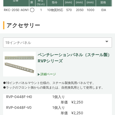
型番
単位
庫
指令
(mm)
(mm)
(mm)
規格
(1ｾｯﾄ)
RKC-205E-A0N1
◯
1
10物質対応
570
2050
1000
EIA
4
アクセサリー
ベンチレーションパネル（スチール製）
RVPシリーズ
詳細ページ
●19インチパネルマウント仕様の、スチール製換気用パネルです。
●ラックのフロント側からの吸気または、自然換気用として使用します。
RVP-0448F-H0
1個入り
単価 ¥2,250
RVP-0448F-V0
1個入り
単価 ¥2,250