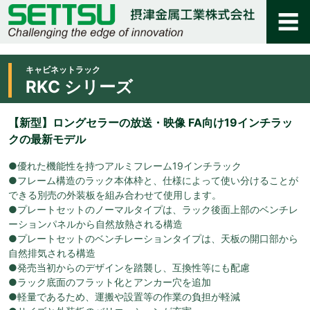
キャビネットラック
RKC シリーズ
【新型】ロングセラーの放送・映像 FA向け19インチラッ
クの最新モデル
●優れた機能性を持つアルミフレーム19インチラック
●フレーム構造のラック本体枠と、仕様によって使い分けることが
できる別売の外装板を組み合わせて使用します。
●プレートセットのノーマルタイプは、ラック後面上部のベンチレ
ーションパネルから自然放熱される構造
●プレートセットのベンチレーションタイプは、天板の開口部から
自然排気される構造
●発売当初からのデザインを踏襲し、互換性等にも配慮
●ラック底面のフラット化とアンカー穴を追加
●軽量であるため、運搬や設置等の作業の負担が軽減