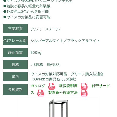
●サイズと外装板のバリエーションが充実
●着脱が容易で軽量な外装板
●外装色は2色から選択可能
●ウイスカ対策品に変更可能
主要材質
アルミ・スチール
色(フレーム部)
シルバーアルマイト／ブラックアルマイト
静止荷重
500kg
規格
JIS規格 EIA規格
ウイスカ対策対応可能 グリーン購入法適合
備考
（GPNエコ商品ねっと掲載）
カタログ
取扱説明書
付帯サービ
各種資料
ス
製造番号確認方法