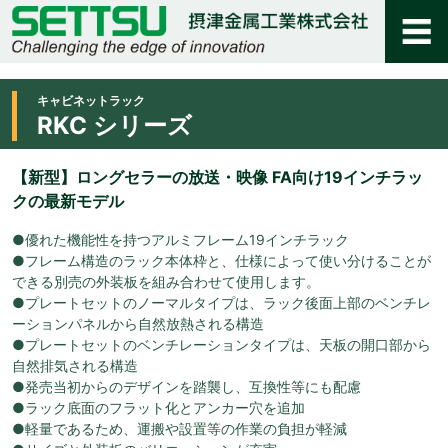
キャビネットラック
RKC シリーズ
【新型】ロングセラーの放送・映像 FA向け19インチラッ
クの最新モデル
●優れた機能性を持つアルミフレーム19インチラック
●フレーム構造のラック本体枠と、仕様によって使い分けることが
できる別売の外装板を組み合わせて使用します。
●プレートセットのノーマルタイプは、ラック後面上部のベンチレ
ーションパネルから自然放熱される構造
●プレートセットのベンチレーションタイプは、天板の開口部から
自然排気される構造
●発売当初からのデザインを踏襲し、互換性等にも配慮
●ラック底面のフラット化とアンカー穴を追加
●軽量であるため、運搬や設置等の作業の負担が軽減