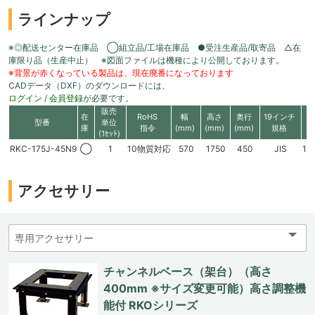
ラインナップ
※◎配送センター在庫品 ◯組立品/工場在庫品 ●受注生産品/取寄品 △在
庫限り品（生産中止） ※図面ファイルは機種により公開しております。
※背景が赤くなっている製品は、現在廃番になっております
CADデータ（DXF）のダウンロードには、
ログイン
/
会員登録
が必要です。
販売
在
RoHS
幅
高さ
奥行
19インチ
型番
単位
庫
指令
(mm)
(mm)
(mm)
規格
(1ｾｯﾄ)
RKC-175J-45N9
◯
1
10物質対応
570
1750
450
JIS
16
アクセサリー
チャンネルベース（架台）（高さ
400mm ※サイズ変更可能）高さ調整機
能付 RKOシリーズ