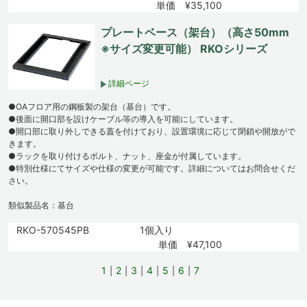
単価 ¥35,100
プレートベース（架台）（高さ50mm
※サイズ変更可能） RKOシリーズ
詳細ページ
●OAフロア用の鋼板製の架台（基台）です。
●後面に開口部を設けケーブル等の導入を可能にしています。
●開口部に取り外しできる蓋を付けており、設置環境に応じて閉鎖や開放がで
きます。
●ラックを取り付けるボルト、ナット、座金が付属しています。
●特別仕様にてサイズや仕様の変更が可能です。詳細についてはお問合せくだ
さい。
類似製品名：基台
RKO-570545PB
1個入り
単価 ¥47,100
1
2
3
4
5
6
7