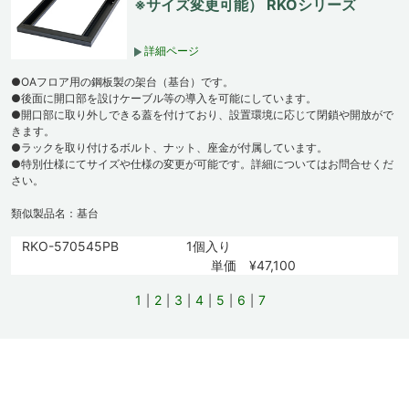
※サイズ変更可能） RKOシリーズ
詳細ページ
●OAフロア用の鋼板製の架台（基台）です。
●後面に開口部を設けケーブル等の導入を可能にしています。
●開口部に取り外しできる蓋を付けており、設置環境に応じて閉鎖や開放がで
きます。
●ラックを取り付けるボルト、ナット、座金が付属しています。
●特別仕様にてサイズや仕様の変更が可能です。詳細についてはお問合せくだ
さい。
類似製品名：基台
RKO-570545PB
1個入り
単価 ¥47,100
1
2
3
4
5
6
7