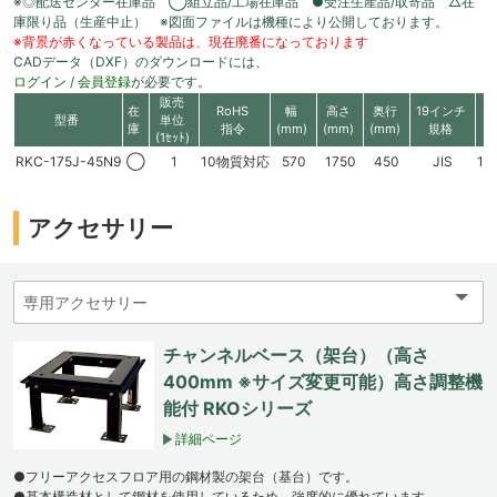
※◎配送センター在庫品 ◯組立品/工場在庫品 ●受注生産品/取寄品 △在
庫限り品（生産中止） ※図面ファイルは機種により公開しております。
※背景が赤くなっている製品は、現在廃番になっております
CADデータ（DXF）のダウンロードには、
ログイン
/
会員登録
が必要です。
販売
在
RoHS
幅
高さ
奥行
19インチ
型番
単位
庫
指令
(mm)
(mm)
(mm)
規格
(1ｾｯﾄ)
RKC-175J-45N9
◯
1
10物質対応
570
1750
450
JIS
16
アクセサリー
チャンネルベース（架台）（高さ
400mm ※サイズ変更可能）高さ調整機
能付 RKOシリーズ
詳細ページ
●フリーアクセスフロア用の鋼材製の架台（基台）です。
●基本構造材として鋼材を使用しているため、強度的に優れています。