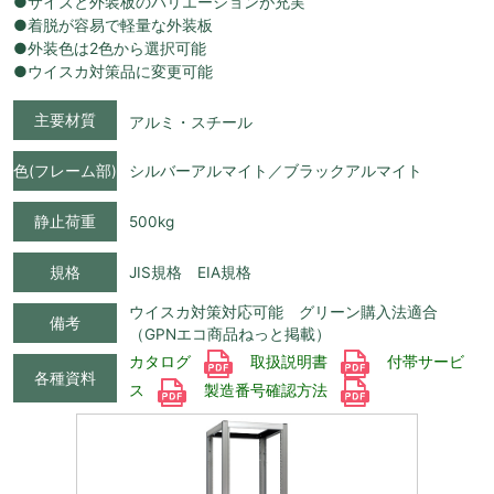
●サイズと外装板のバリエーションが充実
●着脱が容易で軽量な外装板
●外装色は2色から選択可能
●ウイスカ対策品に変更可能
主要材質
アルミ・スチール
色(フレーム部)
シルバーアルマイト／ブラックアルマイト
静止荷重
500kg
規格
JIS規格 EIA規格
ウイスカ対策対応可能 グリーン購入法適合
備考
（GPNエコ商品ねっと掲載）
カタログ
取扱説明書
付帯サービ
各種資料
ス
製造番号確認方法