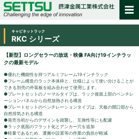
キャビネットラック
RKC シリーズ
【新型】ロングセラーの放送・映像 FA向け19インチラッ
クの最新モデル
●優れた機能性を持つアルミフレーム19インチラック
●フレーム構造のラック本体枠と、仕様によって使い分けることが
できる別売の外装板を組み合わせて使用します。
●プレートセットのノーマルタイプは、ラック後面上部のベンチレ
ーションパネルから自然放熱される構造
●プレートセットのベンチレーションタイプは、天板の開口部から
自然排気される構造
●発売当初からのデザインを踏襲し、互換性等にも配慮
●ラック底面のフラット化とアンカー穴を追加
●軽量であるため、運搬や設置等の作業の負担が軽減