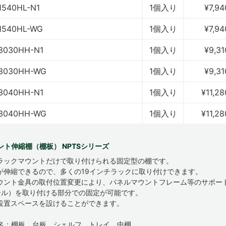
1540HL-N1
1個入り
¥7,94
1540HL-WG
1個入り
¥7,94
3030HH-N1
1個入り
¥9,31
3030HH-WG
1個入り
¥9,31
3040HH-N1
1個入り
¥11,28
3040HH-WG
1個入り
¥11,28
ント伸縮棚（棚板） NPTSシリーズ
ラックマウントだけで取り付けられる固定型の棚です。
が伸縮できるので、多くの19インチラックに取り付けできます。
ウント金具の取付位置変更により、パネルマウントフレーム等のサポー
ール）を取り付ける部分での固定が可能です。
設置スペースを設けることができます。
名：棚板、台板、シェルフ、トレイ、中棚