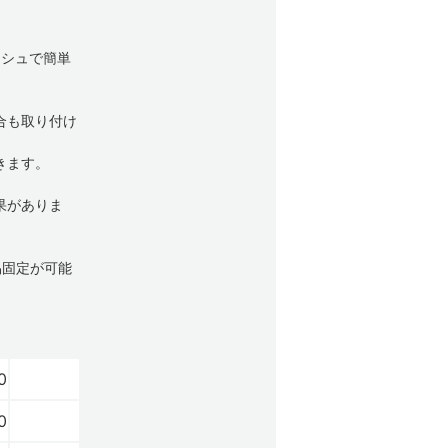
ッシュで簡単
合も取り付け
きます。
効果がありま
易固定が可能
0
0