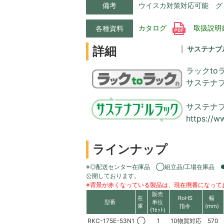
備考
ウイスカ対策対応可能 グ
カタログ
取扱説明
各種資料
詳細
サステナブ
ラックto
サステナ
サステナ
https://w
ラインナップ
※◎配送センター在庫品 ◯組立品/工場在庫品 
公開しております。
※背景が赤くなっている製品は、現在廃番になって
販売
在
RoHS
幅
型番
単位
庫
指令
(mm)
(1ｾｯﾄ)
RKC-175E-53N1
◯
1
10物質対応
570