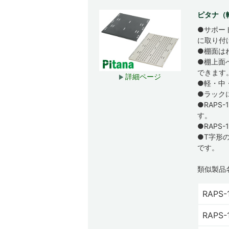
ピタナ（
●サポー
に取り付
●棚面は
●棚上面
できます
詳細ページ
●軽・中
●ラック
●RAPS
す。
●RAPS
●T字形
です。
類似製品
RAPS-
RAPS-