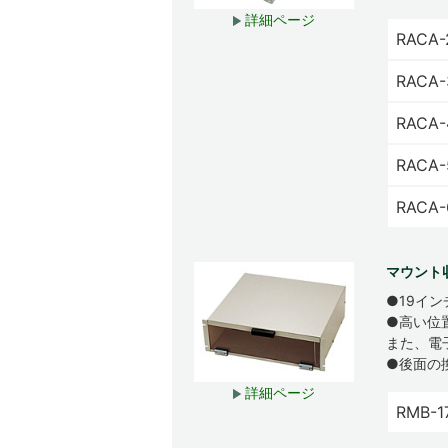
詳細ページ
RACA-
RACA-
RACA-
RACA-
RACA-
マウント
●19イ
●高い位
また、電
●後面の
詳細ページ
RMB-1