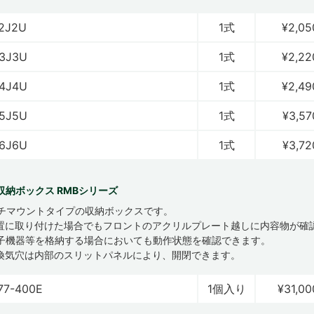
2J2U
1式
¥2,05
3J3U
1式
¥2,22
4J4U
1式
¥2,49
5J5U
1式
¥3,57
6J6U
1式
¥3,72
収納ボックス RMBシリーズ
ンチマウントタイプの収納ボックスです。
置に取り付けた場合でもフロントのアクリルプレート越しに内容物が確
子機器等を格納する場合においても動作状態を確認できます。
換気穴は内部のスリットパネルにより、開閉できます。
77-400E
1個入り
¥31,00