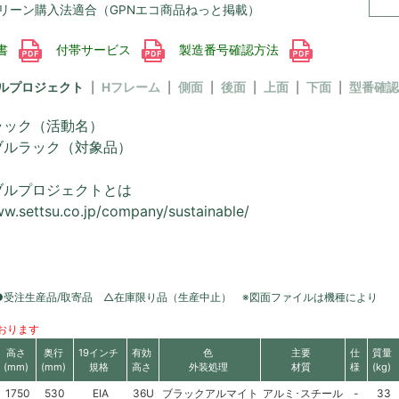
リーン購入法適合（GPNエコ商品ねっと掲載）
書
付帯サービス
製造番号確認方法
ルプロジェクト
Hフレーム
側面
後面
上面
下面
型番確認
ラック（活動名）
ブルラック（対象品）
ブルプロジェクトとは
ww.settsu.co.jp/company/sustainable/
●受注生産品/取寄品 △在庫限り品（生産中止） ※図面ファイルは機種により
おります
高さ
奥行
19インチ
有効
色
主要
仕
質量
(mm)
(mm)
規格
高さ
外装処理
材質
様
(kg)
1750
530
EIA
36U
ブラックアルマイト
アルミ･スチール
-
33