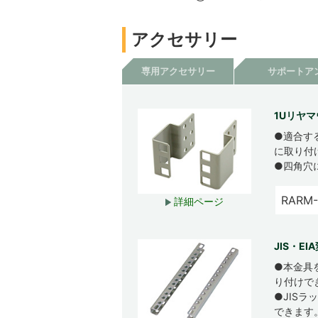
アクセサリー
専用アクセサリー
サポートア
1Uリヤマ
●適合す
に取り付
●四角穴
RARM
詳細ページ
JIS・E
●本金具
り付けで
●JISラ
できます