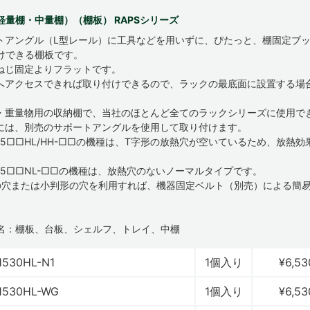
軽量棚・中量棚）（棚板） RAPSシリーズ
トアングル（L型レール）に工具などを用いずに、ぴたっと、棚固定ブ
けできる棚板です。
ねじ固定よりフラットです。
へアクセスできれば取り付けできるので、ラックの最底面に設置する場
。
・重量物用の収納棚で、当社のほとんど全てのラックシリーズに使用で
には、別売のサポートアングルを使用して取り付けます。
-15□□HL/HH-□□の機種は、T字形の放熱穴が空いているため、放熱
-15□□NL-□□の機種は、放熱穴のないノーマルタイプです。
の穴または小判形の穴を利用すれば、機器固定ベルト（別売）による簡
名：棚板、台板、シェルフ、トレイ、中棚
1530HL-N1
1個入り
¥6,53
1530HL-WG
1個入り
¥6,53