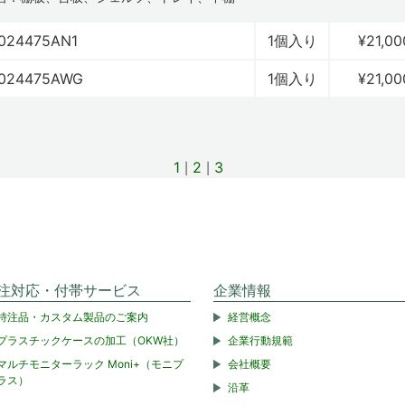
024475AN1
1個入り
¥21,00
024475AWG
1個入り
¥21,00
1
2
3
注対応・付帯サービス
企業情報
特注品・カスタム製品のご案内
経営概念
プラスチックケースの加工（OKW社）
企業行動規範
マルチモニターラック Moni+（モニプ
会社概要
ラス）
沿革