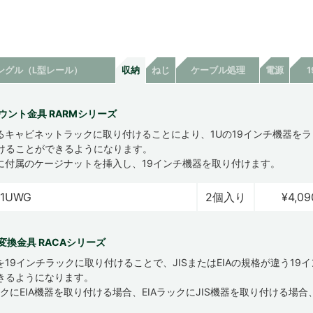
ングル（L型レール）
収納
ねじ
ケーブル処理
電源
ウント金具 RARMシリーズ
るキャビネットラックに取り付けることにより、1Uの19インチ機器を
けることができるようになります。
に付属のケージナットを挿入し、19インチ機器を取り付けます。
-1UWG
2個入り
¥4,09
IA変換金具 RACAシリーズ
を19インチラックに取り付けることで、JISまたはEIAの規格が違う19
きるようになります。
ックにEIA機器を取り付ける場合、EIAラックにJIS機器を取り付ける場
。