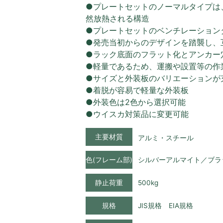
●プレートセットのノーマルタイプは
然放熱される構造
●プレートセットのベンチレーション
●発売当初からのデザインを踏襲し、
●ラック底面のフラット化とアンカー
●軽量であるため、運搬や設置等の作
●サイズと外装板のバリエーションが
●着脱が容易で軽量な外装板
●外装色は2色から選択可能
●ウイスカ対策品に変更可能
主要材質
アルミ・スチール
色(フレーム部)
シルバーアルマイト／ブラ
静止荷重
500kg
規格
JIS規格 EIA規格