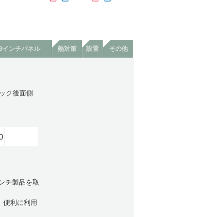
19インチパネル
熱対策
設置
その他
ラック後面側
0
インチ製品を取
合、便利に利用