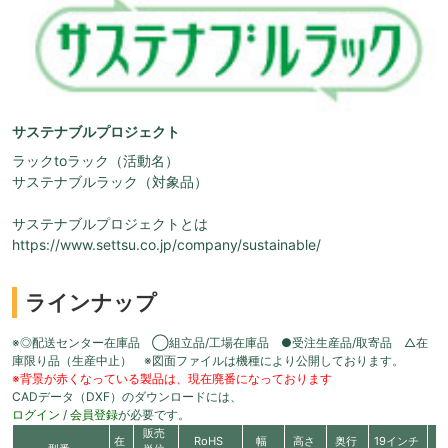
サステナブルプロジェクト
ラックtoラック（活動名）
サステナブルラック（対象品）
サステナブルプロジェクトとは
https://www.settsu.co.jp/company/sustainable/
ラインナップ
※◎配送センター在庫品 ◯組立品/工場在庫品 ●受注生産品/取寄品 △在
庫限り品（生産中止） ※図面ファイルは機種により公開しております。
※背景が赤くなっている製品は、現在廃番になっております
CADデータ（DXF）のダウンロードには、
ログイン
/
会員登録
が必要です。
販売
在
RoHS
幅
高さ
奥行
19インチ