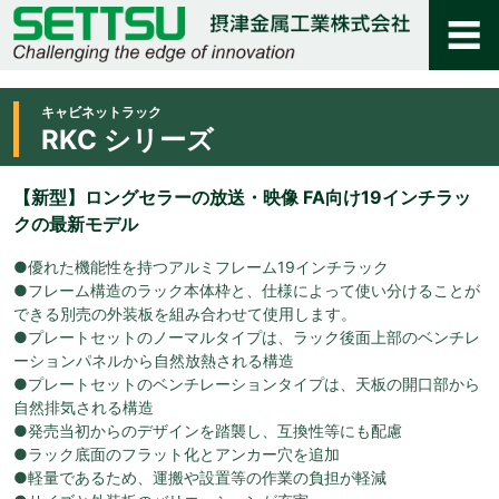
キャビネットラック
RKC シリーズ
【新型】ロングセラーの放送・映像 FA向け19インチラッ
クの最新モデル
●優れた機能性を持つアルミフレーム19インチラック
●フレーム構造のラック本体枠と、仕様によって使い分けることが
できる別売の外装板を組み合わせて使用します。
●プレートセットのノーマルタイプは、ラック後面上部のベンチレ
ーションパネルから自然放熱される構造
●プレートセットのベンチレーションタイプは、天板の開口部から
自然排気される構造
●発売当初からのデザインを踏襲し、互換性等にも配慮
●ラック底面のフラット化とアンカー穴を追加
●軽量であるため、運搬や設置等の作業の負担が軽減