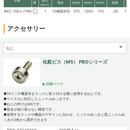
型番
単位
庫
指令
(mm)
(mm)
(mm)
規格
(1ｾｯﾄ)
RKC-150J-71N9
◯
1
10物質対応
570
1500
710
JIS
13
アクセサリー
化粧ビス（M5） PBOシリーズ
詳細ページ
●19インチ機器等をラックに取り付ける際に使用するねじです。
●ウイスカに対応したニッケルめっきです。
●ねじの呼びはM5です。
●座金が抜け落ちない構造です。
●使用するラックや機器のデザインに合わせ、ニッケルめっきと黒ニッケルめ
っきの2色から選択できます。