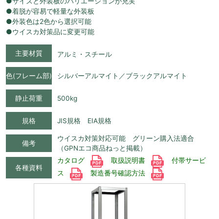
●サイズと外装板のバリエーションが充実
●着脱が容易で軽量な外装板
●外装色は2色から選択可能
●ウイスカ対策品に変更可能
主要材質
アルミ・スチール
色(フレーム部)
シルバーアルマイト／ブラックアルマイト
静止荷重
500kg
規格
JIS規格 EIA規格
ウイスカ対策対応可能 グリーン購入法適合
備考
（GPNエコ商品ねっと掲載）
カタログ
取扱説明書
付帯サービ
各種資料
ス
製造番号確認方法