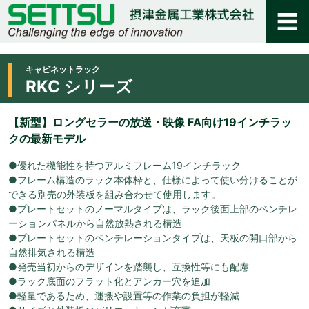
キャビネットラック
RKC シリーズ
【新型】ロングセラーの放送・映像 FA向け19インチラッ
クの最新モデル
●優れた機能性を持つアルミフレーム19インチラック
●フレーム構造のラック本体枠と、仕様によって使い分けることが
できる別売の外装板を組み合わせて使用します。
●プレートセットのノーマルタイプは、ラック後面上部のベンチレ
ーションパネルから自然放熱される構造
●プレートセットのベンチレーションタイプは、天板の開口部から
自然排気される構造
●発売当初からのデザインを踏襲し、互換性等にも配慮
●ラック底面のフラット化とアンカー穴を追加
●軽量であるため、運搬や設置等の作業の負担が軽減