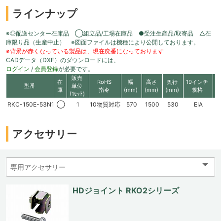
ラインナップ
※◎配送センター在庫品 ◯組立品/工場在庫品 ●受注生産品/取寄品 △在
庫限り品（生産中止） ※図面ファイルは機種により公開しております。
※背景が赤くなっている製品は、現在廃番になっております
CADデータ（DXF）のダウンロードには、
ログイン
/
会員登録
が必要です。
販売
在
RoHS
幅
高さ
奥行
19インチ
有
型番
単位
庫
指令
(mm)
(mm)
(mm)
規格
高
(1ｾｯﾄ)
RKC-150E-53N1
◯
1
10物質対応
570
1500
530
EIA
3
アクセサリー
HDジョイント RKO2シリーズ