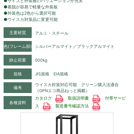
●サイズと外装板のバリエーションが充実
●着脱が容易で軽量な外装板
●外装色は2色から選択可能
●ウイスカ対策品に変更可能
主要材質
アルミ・スチール
色(フレーム部)
シルバーアルマイト／ブラックアルマイト
静止荷重
500kg
規格
JIS規格 EIA規格
ウイスカ対策対応可能 グリーン購入法適合
備考
（GPNエコ商品ねっと掲載）
カタログ
取扱説明書
付帯サービ
各種資料
ス
製造番号確認方法