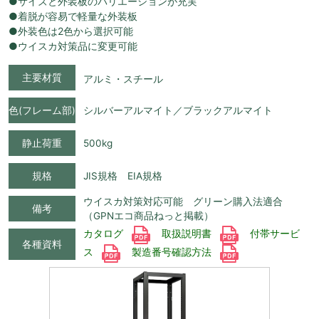
●サイズと外装板のバリエーションが充実
●着脱が容易で軽量な外装板
●外装色は2色から選択可能
●ウイスカ対策品に変更可能
主要材質
アルミ・スチール
色(フレーム部)
シルバーアルマイト／ブラックアルマイト
静止荷重
500kg
規格
JIS規格 EIA規格
ウイスカ対策対応可能 グリーン購入法適合
備考
（GPNエコ商品ねっと掲載）
カタログ
取扱説明書
付帯サービ
各種資料
ス
製造番号確認方法