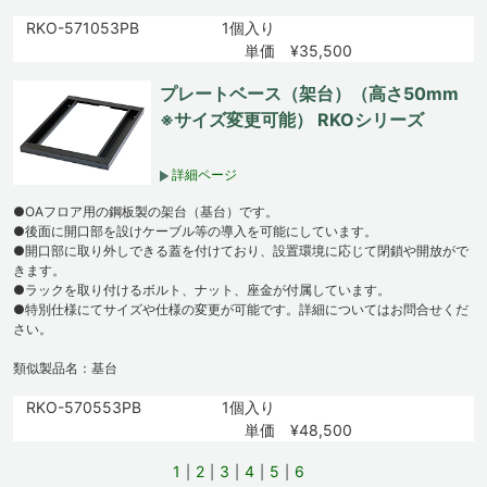
RKO-571053PB
1個入り
単価 ¥35,500
プレートベース（架台）（高さ50mm
※サイズ変更可能） RKOシリーズ
詳細ページ
●OAフロア用の鋼板製の架台（基台）です。
●後面に開口部を設けケーブル等の導入を可能にしています。
●開口部に取り外しできる蓋を付けており、設置環境に応じて閉鎖や開放がで
きます。
●ラックを取り付けるボルト、ナット、座金が付属しています。
●特別仕様にてサイズや仕様の変更が可能です。詳細についてはお問合せくだ
さい。
類似製品名：基台
RKO-570553PB
1個入り
単価 ¥48,500
1
2
3
4
5
6