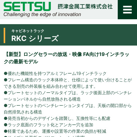
キャビネットラック
RKC シリーズ
【新型】ロングセラーの放送・映像 FA向け19インチラッ
クの最新モデル
●優れた機能性を持つアルミフレーム19インチラック
●フレーム構造のラック本体枠と、仕様によって使い分けることが
できる別売の外装板を組み合わせて使用します。
●プレートセットのノーマルタイプは、ラック後面上部のベンチレ
ーションパネルから自然放熱される構造
●プレートセットのベンチレーションタイプは、天板の開口部から
自然排気される構造
●発売当初からのデザインを踏襲し、互換性等にも配慮
●ラック底面のフラット化とアンカー穴を追加
●軽量であるため、運搬や設置等の作業の負担が軽減