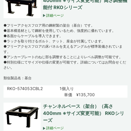
400mm ※サイズ変更可能）高さ調整機
能付 RKOシリーズ
詳細ページ
●フリーアクセスフロア用の鋼材製の架台（基台）です。
●基本構造材として鋼材を使用しているため、強度的に優れています。
●各面からケーブルを導入できます。
●ラックを取り付けるボルト、ナット、座金が付属しています。
●フリーアクセスフロアの床パネルを支えるアングルが標準装備されていま
す。
●アンカープレートのねじ部を調整することによりレベル調整が可能です。
●特別仕様にてサイズや仕様の変更が可能です。詳細についてはお問合せくだ
さい。
類似製品名：基台
RKO-574053CBL2
1個入り
単価 ¥135,700
チャンネルベース（架台）（高さ
400mm ※サイズ変更可能） RKOシリ
ーズ
詳細ページ