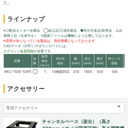
た。
ラインナップ
※◎配送センター在庫品 ◯組立品/工場在庫品 ●受注生産品/取寄品 △在
庫限り品（生産中止） ※図面ファイルは機種により公開しております。
※背景が赤くなっている製品は、現在廃番になっております
CADデータ（DXF）のダウンロードには、
ログイン
/
会員登録
が必要です。
販売
在
RoHS
幅
高さ
奥行
19インチ
有
型番
単位
庫
指令
(mm)
(mm)
(mm)
規格
高
(1ｾｯﾄ)
RKC-150E-53N1
◯
1
10物質対応
570
1500
530
EIA
3
アクセサリー
チャンネルベース（架台）（高さ