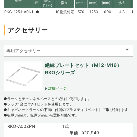
型番
単位
庫
指令
(mm)
(mm)
(mm)
規格
(1ｾｯﾄ)
RKC-125J-A0N1
●
1
10物質対応
570
1250
1000
JIS
11
アクセサリー
絶縁プレートセット（M12･M16）
RKOシリーズ
詳細ページ
●ラックとチャンネルベースとの絶縁に使用します。
●ラック1台に付き1セットを使用します。
●キャビネットラックの下面に付属のプラスティリベットにて取り付けます。
●板厚3mmと、板厚5mmから選択可能です。
RKO-A00ZPN
1式
単価 ¥10,940