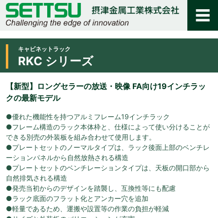
キャビネットラック
RKC シリーズ
【新型】ロングセラーの放送・映像 FA向け19インチラッ
クの最新モデル
●優れた機能性を持つアルミフレーム19インチラック
●フレーム構造のラック本体枠と、仕様によって使い分けることが
できる別売の外装板を組み合わせて使用します。
●プレートセットのノーマルタイプは、ラック後面上部のベンチレ
ーションパネルから自然放熱される構造
●プレートセットのベンチレーションタイプは、天板の開口部から
自然排気される構造
●発売当初からのデザインを踏襲し、互換性等にも配慮
●ラック底面のフラット化とアンカー穴を追加
●軽量であるため、運搬や設置等の作業の負担が軽減