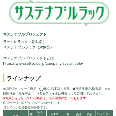
サステナブルプロジェクト
ラックtoラック（活動名）
サステナブルラック（対象品）
サステナブルプロジェクトとは
https://www.settsu.co.jp/company/sustainable/
ラインナップ
※◎配送センター在庫品 ◯組立品/工場在庫品 ●受注生産品/取寄品 △在
庫限り品（生産中止） ※図面ファイルは機種により公開しております。
※背景が赤くなっている製品は、現在廃番になっております
CADデータ（DXF）のダウンロードには、
ログイン
/
会員登録
が必要です。
販売
在
RoHS
幅
高さ
奥行
19インチ