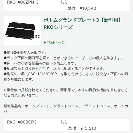
RKO-A00ZPN-3
1式
単価 ¥10,540
ボトムグランドプレート3【新型用】
RKOシリーズ
詳細ページ
●前後2分割型の底板です。
●ラック下面の開口部を塞ぐことができるので、ほこりの侵入を防ぎます。
●床下への小さな部品等の落下を防止します。
●配線穴蓋を取り外すことで、床面へ配線することができます。
●別売の巾着（SSO-121220KCP）を取り付けることで、隙間なく下面への通
線を可能にします。
※ 重量物の搭載は控えてください。変形等で、本来の目的や機能を果たせなく
なる恐れがあります。
類似製品名：ボトムプレート、グランドベース、ブラインドベース、ボトムカ
バー
RKO-A00BGP3
1式
単価 ¥15,510