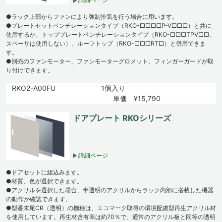
●ラック上部からファンにより強制排気を行う場合に用います。
●プレートセットベンチレーションタイプ（RKO-□□□□P-V□□□）と共に
使用するか、トッププレートベンチレーションタイプ（RKO-□□□TPV□□、
スペーサは使用しない）、ルーフトップ（RKO-□□□RT□）と併用できま
す。
●別売のファンモーター、ファンモーターグロメット、フィンガーガードが取
り付けできます。
RKO2-A00FU
1個入り
単価 ¥15,790
ドアプレート RKOシリーズ
詳細ページ
●ドアセットに組込みます。
●材質、色が選択できます。
●アクリルを選択した場合、半透明のアクリルからラック内部に搭載した機器
の動作が確認できます。
●型番末尾CR（透明）の機種は、エコマーク取得の環境配慮型再生アクリル材
を使用しています。再生材含有率は約70％で、通常のアクリル板と同等の透明