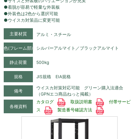
●サイズと外装板のバリエーションが充実
●着脱が容易で軽量な外装板
●外装色は2色から選択可能
●ウイスカ対策品に変更可能
主要材質
アルミ・スチール
色(フレーム部)
シルバーアルマイト／ブラックアルマイト
静止荷重
500kg
規格
JIS規格 EIA規格
ウイスカ対策対応可能 グリーン購入法適合
備考
（GPNエコ商品ねっと掲載）
カタログ
取扱説明書
付帯サービ
各種資料
ス
製造番号確認方法