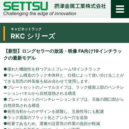
キャビネットラック
RKC シリーズ
【新型】ロングセラーの放送・映像 FA向け19インチラッ
クの最新モデル
●優れた機能性を持つアルミフレーム19インチラック
●フレーム構造のラック本体枠と、仕様によって使い分けることが
できる別売の外装板を組み合わせて使用します。
●プレートセットのノーマルタイプは、ラック後面上部のベンチレ
ーションパネルから自然放熱される構造
●プレートセットのベンチレーションタイプは、天板の開口部から
自然排気される構造
●発売当初からのデザインを踏襲し、互換性等にも配慮
●ラック底面のフラット化とアンカー穴を追加
●軽量であるため、運搬や設置等の作業の負担が軽減