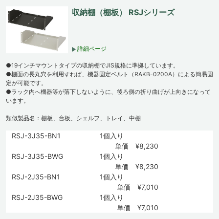
収納棚（棚板） RSJシリーズ
詳細ページ
●19インチマウントタイプの収納棚でJIS規格に準拠しています。
●棚面の長丸穴を利用すれば、機器固定ベルト（RAKB-0200A）による簡易固
定が可能です。
●ラック内へ機器等が落下しないように、後ろ側の折り曲げが上向きになって
います。
類似製品名：棚板、台板、シェルフ、トレイ、中棚
RSJ-3J35-BN1
1個入り
単価 ¥8,230
RSJ-3J35-BWG
1個入り
単価 ¥8,230
RSJ-2J35-BN1
1個入り
単価 ¥7,010
RSJ-2J35-BWG
1個入り
単価 ¥7,010