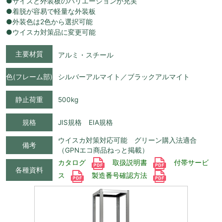
●サイズと外装板のバリエーションが充実
●着脱が容易で軽量な外装板
●外装色は2色から選択可能
●ウイスカ対策品に変更可能
主要材質
アルミ・スチール
色(フレーム部)
シルバーアルマイト／ブラックアルマイト
静止荷重
500kg
規格
JIS規格 EIA規格
ウイスカ対策対応可能 グリーン購入法適合
備考
（GPNエコ商品ねっと掲載）
カタログ
取扱説明書
付帯サービ
各種資料
ス
製造番号確認方法