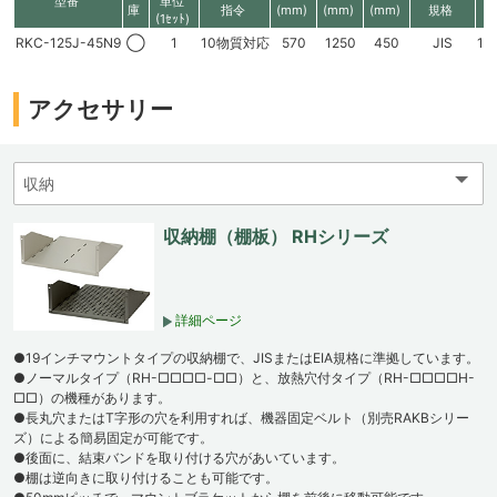
型番
単位
庫
指令
(mm)
(mm)
(mm)
規格
(1ｾｯﾄ)
RKC-125J-45N9
◯
1
10物質対応
570
1250
450
JIS
11
アクセサリー
収納棚（棚板） RHシリーズ
詳細ページ
●19インチマウントタイプの収納棚で、JISまたはEIA規格に準拠しています。
●ノーマルタイプ（RH-□□□□-□□）と、放熱穴付タイプ（RH-□□□□H-
□□）の機種があります。
●長丸穴またはT字形の穴を利用すれば、機器固定ベルト（別売RAKBシリー
ズ）による簡易固定が可能です。
●後面に、結束バンドを取り付ける穴があいています。
●棚は逆向きに取り付けることも可能です。