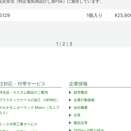
品安全法（特定電気用品ひし形PSE）に適合しています。
5129
1個入り
¥25,80
1
2
3
注対応・付帯サービス
企業情報
特注品・カスタム製品のご案内
経営概念
プラスチックケースの加工（OKW社）
企業行動規範
マルチモニターラック Moni+（モニプ
会社概要
ラス）
沿革
製品沿革
ラック付帯工事サービス
SDGsへの取り組み