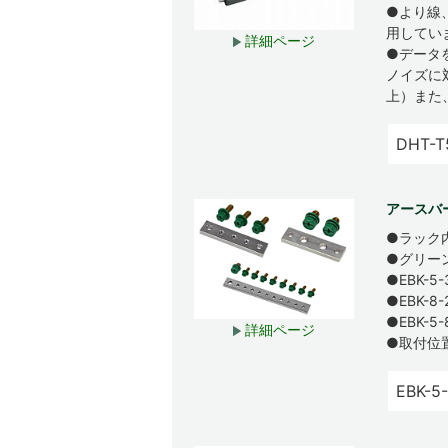
●より線
用してい
詳細ページ
●データ
ノイズに対
上）また
DHT-T
アースバー
●ラック
●グリー
●EBK-
●EBK-
●EBK-
詳細ページ
●取付位
EBK-5