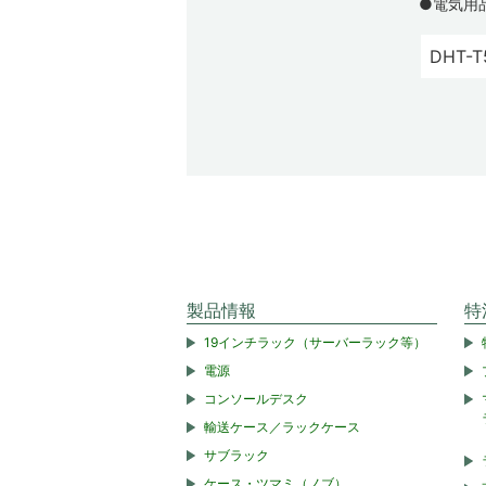
●電気用
DHT-T
製品情報
特
19インチラック（サーバーラック等）
電源
コンソールデスク
輸送ケース／ラックケース
サブラック
ケース・ツマミ（ノブ）