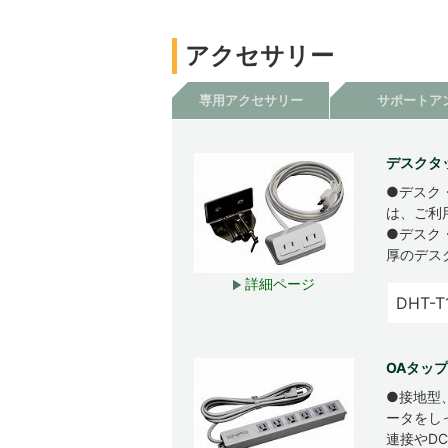
アクセサリー
専用アクセサリー
サポートア
デスクタッ
●デスク
は、ご利
●デスク
厚のデス
詳細ページ
DHT-T
OAタップ
●接地型
ータをし
連接やD