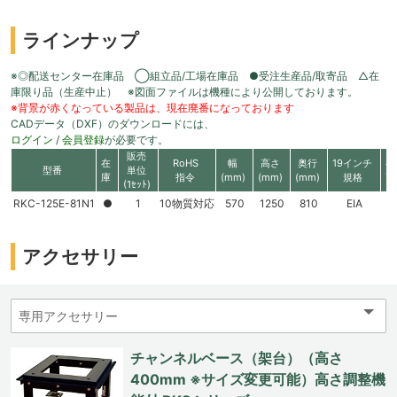
ラインナップ
※◎配送センター在庫品 ◯組立品/工場在庫品 ●受注生産品/取寄品 △在
庫限り品（生産中止） ※図面ファイルは機種により公開しております。
※背景が赤くなっている製品は、現在廃番になっております
CADデータ（DXF）のダウンロードには、
ログイン
/
会員登録
が必要です。
販売
在
RoHS
幅
高さ
奥行
19インチ
有
型番
単位
庫
指令
(mm)
(mm)
(mm)
規格
高
(1ｾｯﾄ)
RKC-125E-81N1
●
1
10物質対応
570
1250
810
EIA
2
アクセサリー
チャンネルベース（架台）（高さ
400mm ※サイズ変更可能）高さ調整機