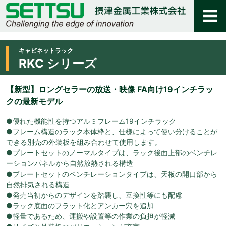
キャビネットラック
RKC シリーズ
【新型】ロングセラーの放送・映像 FA向け19インチラッ
クの最新モデル
●優れた機能性を持つアルミフレーム19インチラック
●フレーム構造のラック本体枠と、仕様によって使い分けることが
できる別売の外装板を組み合わせて使用します。
●プレートセットのノーマルタイプは、ラック後面上部のベンチレ
ーションパネルから自然放熱される構造
●プレートセットのベンチレーションタイプは、天板の開口部から
自然排気される構造
●発売当初からのデザインを踏襲し、互換性等にも配慮
●ラック底面のフラット化とアンカー穴を追加
●軽量であるため、運搬や設置等の作業の負担が軽減