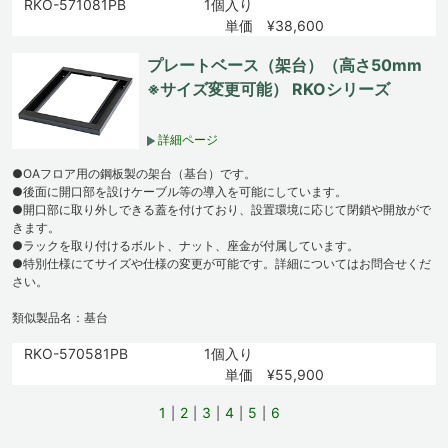
RKO-571081PB
1個入り
単価 ¥38,600
プレートベース（架台）（高さ50mm
※サイズ変更可能） RKOシリーズ
詳細ページ
●OAフロア用の鋼板製の架台（基台）です。
●後面に開口部を設けケーブル等の導入を可能にしています。
●開口部に取り外しできる蓋を付けており、設置環境に応じて閉鎖や開放がで
きます。
●ラックを取り付けるボルト、ナット、座金が付属しています。
●特別仕様にてサイズや仕様の変更が可能です。詳細についてはお問合せくだ
さい。
類似製品名：基台
RKO-570581PB
1個入り
単価 ¥55,900
1
2
3
4
5
6