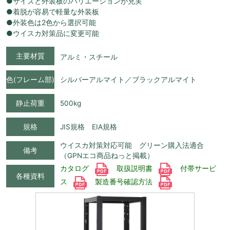
●サイズと外装板のバリエーションが充実
●着脱が容易で軽量な外装板
●外装色は2色から選択可能
●ウイスカ対策品に変更可能
主要材質
アルミ・スチール
色(フレーム部)
シルバーアルマイト／ブラックアルマイト
静止荷重
500kg
規格
JIS規格 EIA規格
ウイスカ対策対応可能 グリーン購入法適合
備考
（GPNエコ商品ねっと掲載）
カタログ
取扱説明書
付帯サービ
各種資料
ス
製造番号確認方法