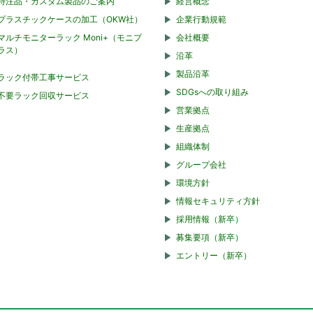
特注品・カスタム製品のご案内
経営概念
プラスチックケースの加工（OKW社）
企業行動規範
マルチモニターラック Moni+（モニプ
会社概要
ラス）
沿革
製品沿革
ラック付帯工事サービス
SDGsへの取り組み
不要ラック回収サービス
営業拠点
生産拠点
組織体制
グループ会社
環境方針
情報セキュリティ方針
採用情報（新卒）
募集要項（新卒）
エントリー（新卒）