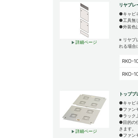
リヤプレ
●キャビ
●工具無
●外装色
※ リヤ
詳細ページ
れる場合
RKO-1
RKO-1
トッププ
●キャビ
●ファン
●ラック
●目的の
きます。
詳細ページ
●ファン