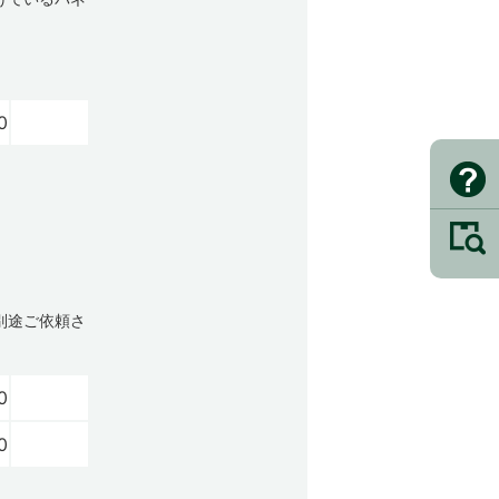
。
0
別途ご依頼さ
0
0