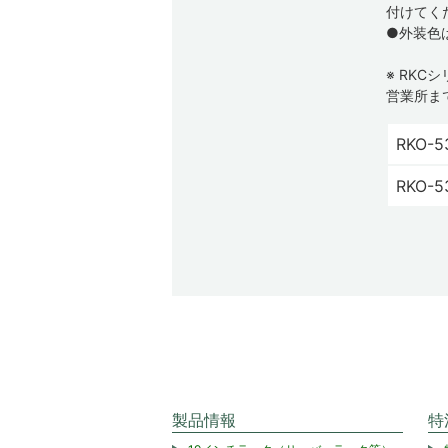
付けてく
●外装色
※ RK
営業所ま
RKO-5
RKO-5
製品情報
特