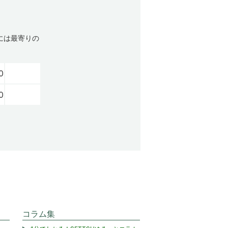
には最寄りの
0
0
コラム集