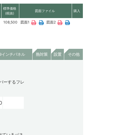
標準価格
図面ファイル
購入
(税抜)
108,500
図面1
図面2
19インチパネル
熱対策
設置
その他
カバーするフレ
0
けているパネ