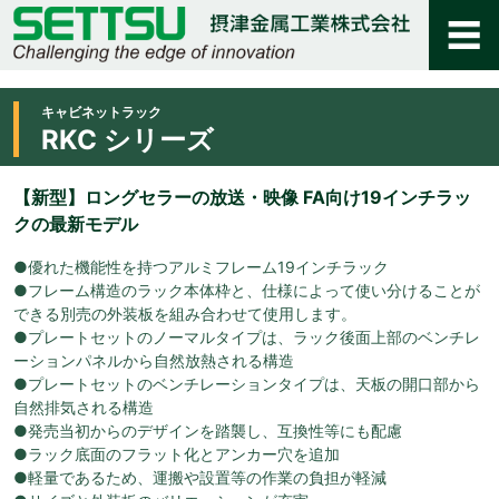
キャビネットラック
RKC シリーズ
【新型】ロングセラーの放送・映像 FA向け19インチラッ
クの最新モデル
●優れた機能性を持つアルミフレーム19インチラック
●フレーム構造のラック本体枠と、仕様によって使い分けることが
できる別売の外装板を組み合わせて使用します。
●プレートセットのノーマルタイプは、ラック後面上部のベンチレ
ーションパネルから自然放熱される構造
●プレートセットのベンチレーションタイプは、天板の開口部から
自然排気される構造
●発売当初からのデザインを踏襲し、互換性等にも配慮
●ラック底面のフラット化とアンカー穴を追加
●軽量であるため、運搬や設置等の作業の負担が軽減