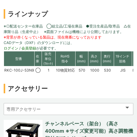
ラインナップ
※◎配送センター在庫品 ◯組立品/工場在庫品 ●受注生産品/取寄品 △在
庫限り品（生産中止） ※図面ファイルは機種により公開しております。
※背景が赤くなっている製品は、現在廃番になっております
CADデータ（DXF）のダウンロードには、
ログイン
/
会員登録
が必要です。
販売
在
RoHS
幅
高さ
奥行
19インチ
型番
単位
庫
指令
(mm)
(mm)
(mm)
規格
(1ｾｯﾄ)
RKC-100J-53N9
◯
1
10物質対応
570
1000
530
JIS
8
アクセサリー
チャンネルベース（架台）（高さ
400mm ※サイズ変更可能）高さ調整機