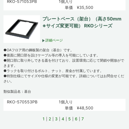
RKO-571053PB
1個入り
単価 ¥35,500
プレートベース（架台）（高さ50mm
※サイズ変更可能） RKOシリーズ
詳細ページ
●OAフロア用の鋼板製の架台（基台）です。
●後面に開口部を設けケーブル等の導入を可能にしています。
●開口部に取り外しできる蓋を付けており、設置環境に応じて閉鎖や開放がで
きます。
●ラックを取り付けるボルト、ナット、座金が付属しています。
●特別仕様にてサイズや仕様の変更が可能です。詳細についてはお問合せくだ
さい。
類似製品名：基台
RKO-570553PB
1個入り
単価 ¥48,500
1
2
3
4
5
6
7