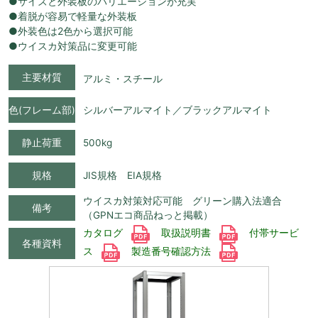
●サイズと外装板のバリエーションが充実
●着脱が容易で軽量な外装板
●外装色は2色から選択可能
●ウイスカ対策品に変更可能
主要材質
アルミ・スチール
色(フレーム部)
シルバーアルマイト／ブラックアルマイト
静止荷重
500kg
規格
JIS規格 EIA規格
ウイスカ対策対応可能 グリーン購入法適合
備考
（GPNエコ商品ねっと掲載）
カタログ
取扱説明書
付帯サービ
各種資料
ス
製造番号確認方法