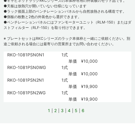
●キャビネットラックRKCシリーズの本体枠専用の外装板のセット品です。
●天板は放熱穴が開いていない仕様になっています
●ラック後面上部のベンチレーションパネルから自然放熱される構造です。
●側板の枚数と2色の外装色から選択できます。
●ベンチレーションパネルにはファンモーターユニット（RLM-150）またはダ
ストフィルター（RLF-150）を取り付けできます。
※ プレートセットはRKCシリーズのラック本体枠と一緒にご依頼ください。別
途ご依頼される場合には最寄りの営業所までお問い合わせください。
RKO-1081PSN0N1
1式
単価 ¥10,000
RKO-1081PSN0WG
1式
単価 ¥10,000
RKO-1081PSN2N1
1式
単価 ¥19,900
RKO-1081PSN2WG
1式
単価 ¥19,900
1
2
3
4
5
6