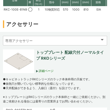
型番
単位
庫
指令
(mm)
(mm)
(mm)
規格
高
(1ｾｯﾄ)
RKC-100E-81N9
◯
1
10物質対応
570
1000
810
EIA
1
アクセサリー
トッププレート 配線穴付ノーマルタイ
プ RKOシリーズ
詳細ページ
●キャビネットラックRKCシリーズのラック本体枠用の天板です。
●放熱穴が開いていない標準的な仕様になっています。
●天井配線ができるよう、入線口（蓋付）を設けています。
※トッププレートはRKCシリーズのラック本体枠と一緒にご依頼ください。別
途ご依頼される場合には最寄りの営業所までお問い合わせください。