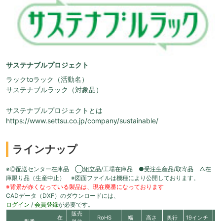
サステナブルプロジェクト
ラックtoラック（活動名）
サステナブルラック（対象品）
サステナブルプロジェクトとは
https://www.settsu.co.jp/company/sustainable/
ラインナップ
※◎配送センター在庫品 ◯組立品/工場在庫品 ●受注生産品/取寄品 △在
庫限り品（生産中止） ※図面ファイルは機種により公開しております。
※背景が赤くなっている製品は、現在廃番になっております
CADデータ（DXF）のダウンロードには、
ログイン
/
会員登録
が必要です。
販売
在
RoHS
幅
高さ
奥行
19インチ
有