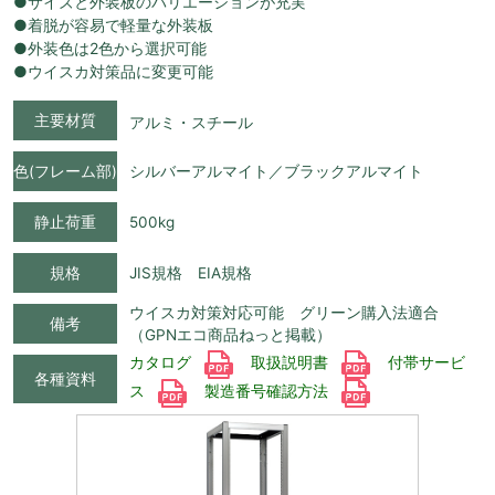
●サイズと外装板のバリエーションが充実
●着脱が容易で軽量な外装板
●外装色は2色から選択可能
●ウイスカ対策品に変更可能
主要材質
アルミ・スチール
色(フレーム部)
シルバーアルマイト／ブラックアルマイト
静止荷重
500kg
規格
JIS規格 EIA規格
ウイスカ対策対応可能 グリーン購入法適合
備考
（GPNエコ商品ねっと掲載）
カタログ
取扱説明書
付帯サービ
各種資料
ス
製造番号確認方法