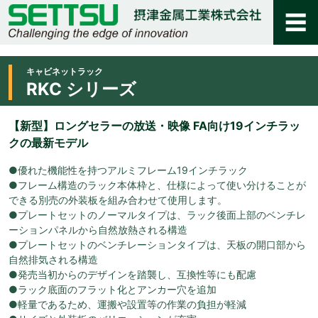
キャビネットラック
RKC シリーズ
【新型】ロングセラーの放送・映像 FA向け19インチラッ
クの最新モデル
●優れた機能性を持つアルミフレーム19インチラック
●フレーム構造のラック本体枠と、仕様によって使い分けることが
できる別売の外装板を組み合わせて使用します。
●プレートセットのノーマルタイプは、ラック後面上部のベンチレ
ーションパネルから自然放熱される構造
●プレートセットのベンチレーションタイプは、天板の開口部から
自然排気される構造
●発売当初からのデザインを踏襲し、互換性等にも配慮
●ラック底面のフラット化とアンカー穴を追加
●軽量であるため、運搬や設置等の作業の負担が軽減