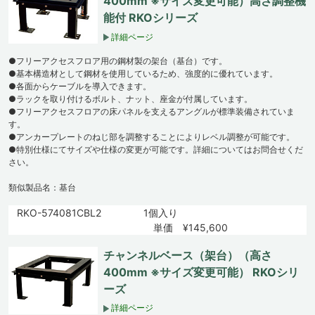
400mm ※サイズ変更可能）高さ調整機
能付 RKOシリーズ
詳細ページ
●フリーアクセスフロア用の鋼材製の架台（基台）です。
●基本構造材として鋼材を使用しているため、強度的に優れています。
●各面からケーブルを導入できます。
●ラックを取り付けるボルト、ナット、座金が付属しています。
●フリーアクセスフロアの床パネルを支えるアングルが標準装備されていま
す。
●アンカープレートのねじ部を調整することによりレベル調整が可能です。
●特別仕様にてサイズや仕様の変更が可能です。詳細についてはお問合せくだ
さい。
類似製品名：基台
RKO-574081CBL2
1個入り
単価 ¥145,600
チャンネルベース（架台）（高さ
400mm ※サイズ変更可能） RKOシリ
ーズ
詳細ページ