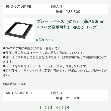
RKO-571081PB
1個入り
単価 ¥38,600
プレートベース（架台）（高さ50mm
※サイズ変更可能） RKOシリーズ
詳細ページ
●OAフロア用の鋼板製の架台（基台）です。
●後面に開口部を設けケーブル等の導入を可能にしています。
●開口部に取り外しできる蓋を付けており、設置環境に応じて閉鎖や開放がで
きます。
●ラックを取り付けるボルト、ナット、座金が付属しています。
●特別仕様にてサイズや仕様の変更が可能です。詳細についてはお問合せくだ
さい。
類似製品名：基台
RKO-570581PB
1個入り
単価 ¥55,900
1
2
3
4
5
6