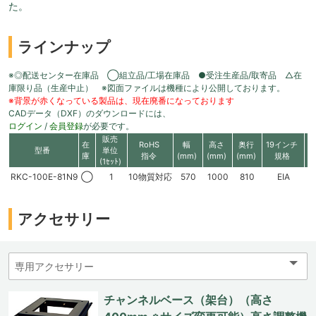
た。
ラインナップ
※◎配送センター在庫品 ◯組立品/工場在庫品 ●受注生産品/取寄品 △在
庫限り品（生産中止） ※図面ファイルは機種により公開しております。
※背景が赤くなっている製品は、現在廃番になっております
CADデータ（DXF）のダウンロードには、
ログイン
/
会員登録
が必要です。
販売
在
RoHS
幅
高さ
奥行
19インチ
有
型番
単位
庫
指令
(mm)
(mm)
(mm)
規格
高
(1ｾｯﾄ)
RKC-100E-81N9
◯
1
10物質対応
570
1000
810
EIA
1
アクセサリー
チャンネルベース（架台）（高さ