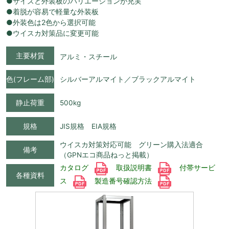
●サイズと外装板のバリエーションが充実
●着脱が容易で軽量な外装板
●外装色は2色から選択可能
●ウイスカ対策品に変更可能
主要材質
アルミ・スチール
色(フレーム部)
シルバーアルマイト／ブラックアルマイト
静止荷重
500kg
規格
JIS規格 EIA規格
ウイスカ対策対応可能 グリーン購入法適合
備考
（GPNエコ商品ねっと掲載）
カタログ
取扱説明書
付帯サービ
各種資料
ス
製造番号確認方法