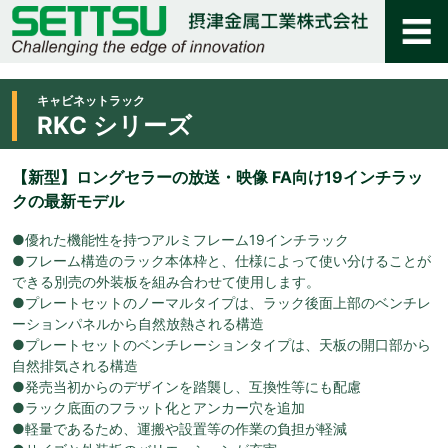
キャビネットラック
RKC シリーズ
【新型】ロングセラーの放送・映像 FA向け19インチラッ
クの最新モデル
●優れた機能性を持つアルミフレーム19インチラック
●フレーム構造のラック本体枠と、仕様によって使い分けることが
できる別売の外装板を組み合わせて使用します。
●プレートセットのノーマルタイプは、ラック後面上部のベンチレ
ーションパネルから自然放熱される構造
●プレートセットのベンチレーションタイプは、天板の開口部から
自然排気される構造
●発売当初からのデザインを踏襲し、互換性等にも配慮
●ラック底面のフラット化とアンカー穴を追加
●軽量であるため、運搬や設置等の作業の負担が軽減