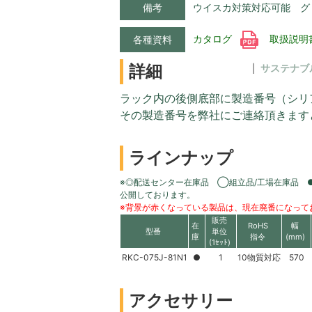
備考
ウイスカ対策対応可能 グ
カタログ
取扱説明
各種資料
詳細
サステナブ
ラック内の後側底部に製造番号（シリ
その製造番号を弊社にご連絡頂きます
ラインナップ
※◎配送センター在庫品 ◯組立品/工場在庫品 
公開しております。
※背景が赤くなっている製品は、現在廃番になって
販売
在
RoHS
幅
型番
単位
庫
指令
(mm)
(1ｾｯﾄ)
RKC-075J-81N1
●
1
10物質対応
570
アクセサリー