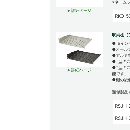
※ネーム
詳細ページ
RKO-5
収納棚（ア
●19イ
●オール
●アルミ
●T型の
●T型の
詳細ページ
能です。
●棚の後
類似製品
RSJH-
RSJH-