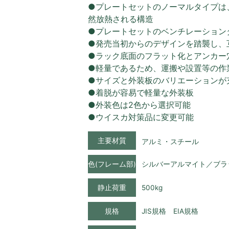
●プレートセットのノーマルタイプは
然放熱される構造
●プレートセットのベンチレーション
●発売当初からのデザインを踏襲し、
●ラック底面のフラット化とアンカー
●軽量であるため、運搬や設置等の作
●サイズと外装板のバリエーションが
●着脱が容易で軽量な外装板
●外装色は2色から選択可能
●ウイスカ対策品に変更可能
主要材質
アルミ・スチール
色(フレーム部)
シルバーアルマイト／ブラ
静止荷重
500kg
規格
JIS規格 EIA規格