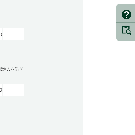
0
部進入を防ぎ
0