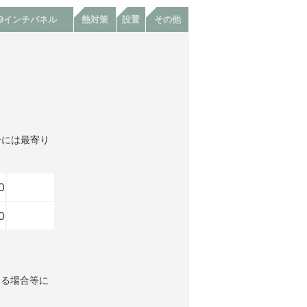
19インチパネル
熱対策
設置
その他
合には最寄り
0
0
ける場合等に