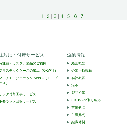
1
2
3
4
5
6
7
注対応・付帯サービス
企業情報
特注品・カスタム製品のご案内
経営概念
プラスチックケースの加工（OKW社）
企業行動規範
マルチモニターラック Moni+（モニプ
会社概要
ラス）
沿革
製品沿革
ラック付帯工事サービス
SDGsへの取り組み
不要ラック回収サービス
営業拠点
生産拠点
組織体制