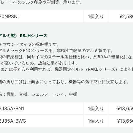
プレートへのシルク印刷や彫刻等、承ります。
70NPSN1
1個入り
¥2,53
ルミ製） RSJHシリーズ
ンチマウントタイプの収納棚です。
アルミラックRNCシリーズ用、非磁性で軽量のアルミ製です。
製の収納棚は、同サイズのスチール製仕様と比べ、約50％の軽量化にな
穴が空いているため、放熱効果があります。
穴または長丸穴を利用すれば、機器固定ベルト（RAKBシリーズ）による
側の折り曲げは上向きになっており、機器等の落下防止に役立ちます。
名：棚板、台板、シェルフ、トレイ、中棚
2J35A-BN1
1個入り
¥13,65
2J35A-BWG
1個入り
¥13,65