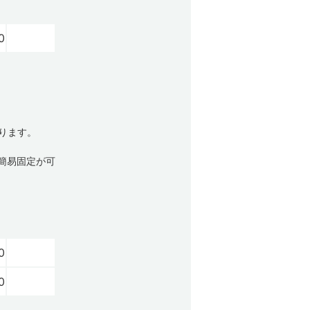
0
ります。
簡易固定が可
0
0