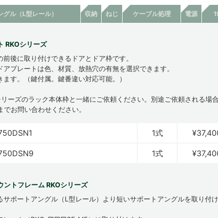
ングル（L型レール）
収納
ねじ
ケーブル処理
電源
 RKOシリーズ
の前後に取り付けできるドアとドア枠です。
ドアプレートは色、材質、放熱穴の有無を選択できます。
きます。（鍵付属。鍵番違い対応可能。）
CSシリーズのラック本体枠と一緒にご依頼ください。別途ご依頼される場
までお問い合わせください。
750DSN1
1式
¥37,40
750DSN9
1式
¥37,40
ウントフレーム RKOシリーズ
るサポートアングル（L型レール）より短いサポートアングルを取り付
。