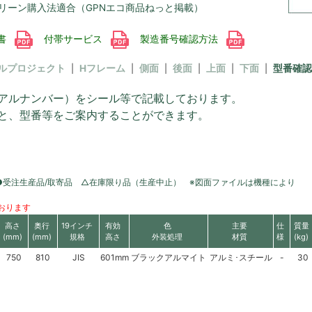
リーン購入法適合（GPNエコ商品ねっと掲載）
書
付帯サービス
製造番号確認方法
ルプロジェクト
Hフレーム
側面
後面
上面
下面
型番確認
アルナンバー）をシール等で記載しております。
と、型番等をご案内することができます。
●受注生産品/取寄品 △在庫限り品（生産中止） ※図面ファイルは機種により
おります
高さ
奥行
19インチ
有効
色
主要
仕
質量
(mm)
(mm)
規格
高さ
外装処理
材質
様
(kg)
750
810
JIS
601mm
ブラックアルマイト
アルミ･スチール
-
30