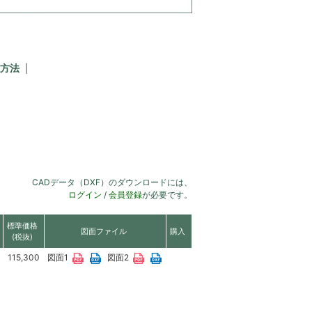
方法
CADデータ（DXF）のダウンロードには、
ログイン
/
会員登録
が必要です。
標準価格
図面ファイル
購入
(税抜)
115,300
図面1
図面2